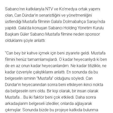
Sabancı'nın katkılarıyla NTV ve Ko'medya ortak yapımı
olan, Can Dündar'ın senaristliğini ve yönetmenliğini
üstlendiği Mustafa filminin Gala'sı Dolmabahça Sarayı'nda
yapıldı. Gala'da konuşan Sabancı Holding Yönetim Kurulu
Başkanı Güler Sabancı Mustafa filmine neden sponsor
olduklarını şöyle anlattı:
"Can bey bir kahve içmek için beni ziyarete geldi. Mustafa
filmini henüz tamamlamışlardı. O kadar heyecanlıydı ki ben
de en az onun kadar heyecanlandım. Ne kadar titizlikle, ne
kadar özveriyle çalıştıklarını anlattı. En sonunda da bu
belgeselin isminin "Mustafa" olduğunu söyledi. Can
Dündar'ın heyecanından sonra beni etkileyen ikinci nokta
da belgeselin ismi oldu. Bir kişi olarak, bir insan olarak
Mustafa... Bu iki faktör beni çok etkiledi. Daha sonra
arkadaşlarım belgeseli izlediler, onlarda ağlayarak
çıkmışlar. Sonunda bizde bu projeye katkıda bulunma