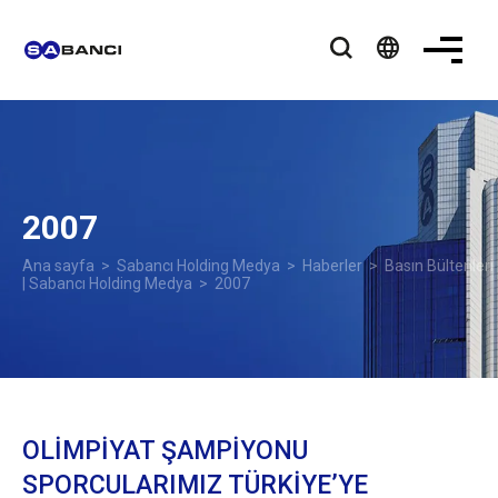
language
2007
Ana sayfa
>
Sabancı Holding Medya
>
Haberler
>
Basın Bültenleri
| Sabancı Holding Medya
> 2007
OLİMPİYAT ŞAMPİYONU
SPORCULARIMIZ TÜRKİYE’YE