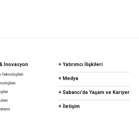
 & İnovasyon
+ Yatırımcı İlişkileri
m Teknolojileri
+ Medya
olojileri
ojiler
+ Sabancı'da Yaşam ve Kariyer
zleri
+ İletişim
istemi