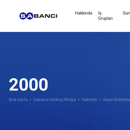
Hakkında
İş
Sürd
Grupları
2000
Ana sayfa
>
Sabancı Holding Medya
>
Haberler
>
Basın Bültenle