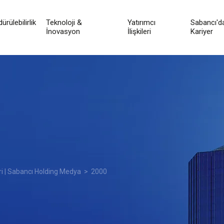
ürülebilirlik
Teknoloji &
Yatırımcı
Sabancı'd
İnovasyon
İlişkileri
Kariyer
ri | Sabancı Holding Medya
> 2000