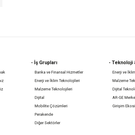
- İş Grupları
- Teknoloji
mak
Banka ve Finansal Hizmetler
Enerji ve İkli
mız
Enerji ve İklim Teknolojileri
Malzeme Tekn
iz
Malzeme Teknolojileri
Dijital Teknol
Dijital
AR-GE Merke
Mobilite Çözümleri
Girişim Ekos
Perakende
Diğer Sektörler