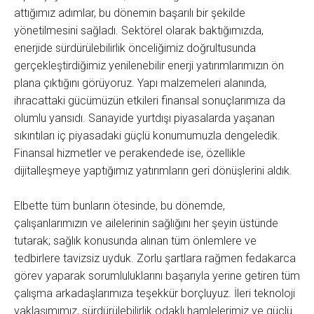
attığımız adımlar, bu dönemin başarılı bir şekilde
yönetilmesini sağladı. Sektörel olarak baktığımızda,
enerjide sürdürülebilirlik önceliğimiz doğrultusunda
gerçekleştirdiğimiz yenilenebilir enerji yatırımlarımızın ön
plana çıktığını görüyoruz. Yapı malzemeleri alanında,
ihracattaki gücümüzün etkileri finansal sonuçlarımıza da
olumlu yansıdı. Sanayide yurtdışı piyasalarda yaşanan
sıkıntıları iç piyasadaki güçlü konumumuzla dengeledik.
Finansal hizmetler ve perakendede ise, özellikle
dijitalleşmeye yaptığımız yatırımların geri dönüşlerini aldık.
Elbette tüm bunların ötesinde, bu dönemde,
çalışanlarımızın ve ailelerinin sağlığını her şeyin üstünde
tutarak; sağlık konusunda alınan tüm önlemlere ve
tedbirlere tavizsiz uyduk. Zorlu şartlara rağmen fedakarca
görev yaparak sorumluluklarını başarıyla yerine getiren tüm
çalışma arkadaşlarımıza teşekkür borçluyuz. İleri teknoloji
yaklaşımımız, sürdürülebilirlik odaklı hamlelerimiz ve güçlü