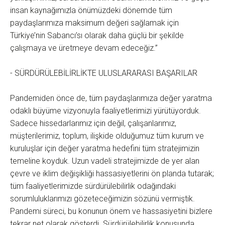
insan kaynağımızla önümüzdeki dönemde tüm
paydaşlarımıza maksimum değeri sağlamak için
Türkiye’nin Sabancı’sı olarak daha güçlü bir şekilde
çalışmaya ve üretmeye devam edeceğiz.”
- SÜRDÜRÜLEBİLİRLİKTE ULUSLARARASI BAŞARILAR
Pandemiden önce de, tüm paydaşlarımıza değer yaratma
odaklı büyüme vizyonuyla faaliyetlerimizi yürütüyorduk.
Sadece hissedarlarımız için değil, çalışanlarımız,
müşterilerimiz, toplum, ilişkide olduğumuz tüm kurum ve
kuruluşlar için değer yaratma hedefini tüm stratejimizin
temeline koyduk. Uzun vadeli stratejimizde de yer alan
çevre ve iklim değişikliği hassasiyetlerini ön planda tutarak;
tüm faaliyetlerimizde sürdürülebilirlik odağındaki
sorumluluklarımızı gözeteceğimizin sözünü vermiştik.
Pandemi süreci, bu konunun önem ve hassasiyetini bizlere
tekrar net olarak gösterdi. Sürdürülebilirlik konusunda,