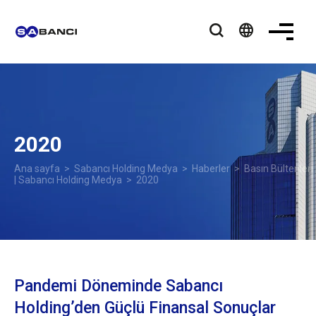
language
2020
Ana sayfa
>
Sabancı Holding Medya
>
Haberler
>
Basın Bültenleri
| Sabancı Holding Medya
> 2020
Pandemi Döneminde Sabancı
Holding’den Güçlü Finansal Sonuçlar