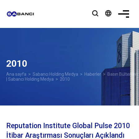
language
2010
Ana sayfa
>
Sabancı Holding Medya
>
Haberler
>
Basın Bültenleri
| Sabancı Holding Medya
> 2010
Reputation Institute Global Pulse 2010
İtibar Araştırması Sonuçları Açıklandı