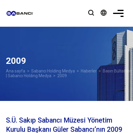
language
2009
Ana sayfa
>
Sabancı Holding Medya
>
Haberler
>
Basın Bültenleri
| Sabancı Holding Medya
> 2009
S.Ü. Sakıp Sabancı Müzesi Yönetim
Kurulu Başkanı Güler Sabancı’nın 2009