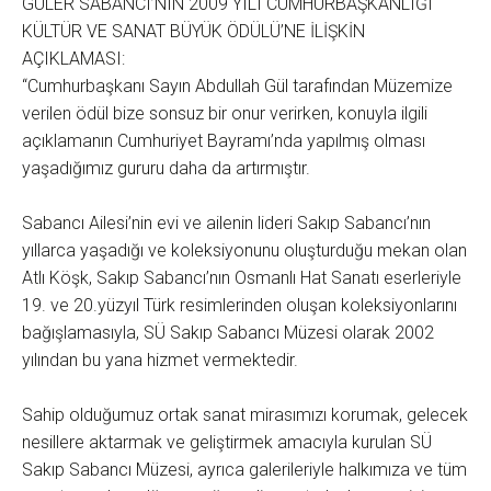
GÜLER SABANCI’NIN 2009 YILI CUMHURBAŞKANLIĞI
KÜLTÜR VE SANAT BÜYÜK ÖDÜLÜ’NE İLİŞKİN
AÇIKLAMASI:
“Cumhurbaşkanı Sayın Abdullah Gül tarafından Müzemize
verilen ödül bize sonsuz bir onur verirken, konuyla ilgili
açıklamanın Cumhuriyet Bayramı’nda yapılmış olması
yaşadığımız gururu daha da artırmıştır.
Sabancı Ailesi’nin evi ve ailenin lideri Sakıp Sabancı’nın
yıllarca yaşadığı ve koleksiyonunu oluşturduğu mekan olan
Atlı Köşk, Sakıp Sabancı’nın Osmanlı Hat Sanatı eserleriyle
19. ve 20.yüzyıl Türk resimlerinden oluşan koleksiyonlarını
bağışlamasıyla, SÜ Sakıp Sabancı Müzesi olarak 2002
yılından bu yana hizmet vermektedir.
Sahip olduğumuz ortak sanat mirasımızı korumak, gelecek
nesillere aktarmak ve geliştirmek amacıyla kurulan SÜ
Sakıp Sabancı Müzesi, ayrıca galerileriyle halkımıza ve tüm