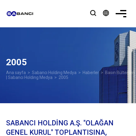
language
2005
Ana sayfa
>
Sabancı Holding Medya
>
Haberler
>
Basın Bültenleri
| Sabancı Holding Medya
> 2005
SABANCI HOLDİNG A.Ş. "OLAĞAN
GENEL KURUL" TOPLANTISINA,