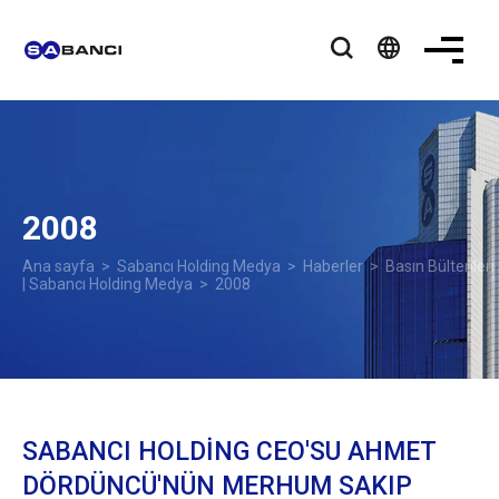
language
2008
Ana sayfa
>
Sabancı Holding Medya
>
Haberler
>
Basın Bültenleri
| Sabancı Holding Medya
> 2008
SABANCI HOLDİNG CEO'SU AHMET
DÖRDÜNCÜ'NÜN MERHUM SAKIP