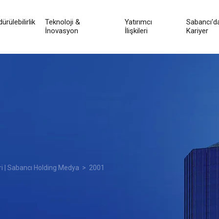
ürülebilirlik
Teknoloji &
Yatırımcı
Sabancı'd
İnovasyon
İlişkileri
Kariyer
ri | Sabancı Holding Medya
> 2001