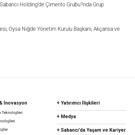
e Sabancı Holding'de Çimento Grubu?nda Grup
yesi, Oysa Niğde Yönetim Kurulu Başkanı, Akçansa ve
 & İnovasyon
+ Yatırımcı İlişkileri
m Teknolojileri
+ Medya
olojileri
ojiler
+ Sabancı'da Yaşam ve Kariyer