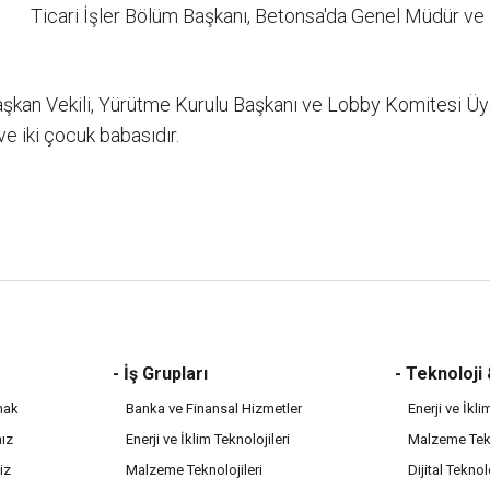
Ticari İşler Bölüm Başkanı, Betonsa'da Genel Müdür v
Başkan Vekili, Yürütme Kurulu Başkanı ve Lobby Komitesi Ü
e iki çocuk babasıdır.
- İş Grupları
- Teknoloji
mak
Banka ve Finansal Hizmetler
Enerji ve İkli
mız
Enerji ve İklim Teknolojileri
Malzeme Tekn
iz
Malzeme Teknolojileri
Dijital Teknol