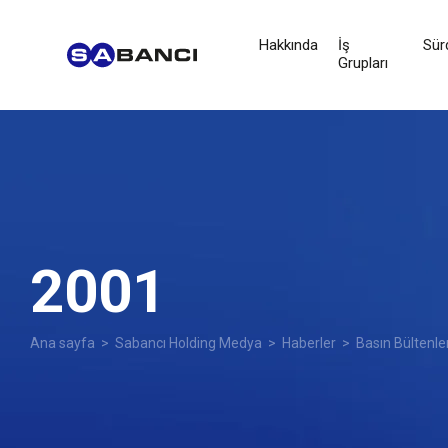
Hakkında
İş
Sürd
Grupları
2001
Ana sayfa
>
Sabancı Holding Medya
>
Haberler
>
Basın Bültenle