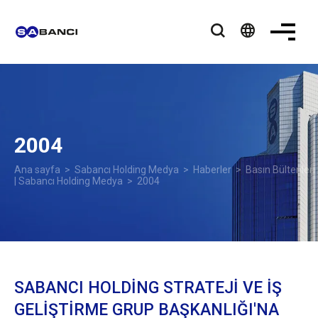
language
2004
Ana sayfa
>
Sabancı Holding Medya
>
Haberler
>
Basın Bültenleri
| Sabancı Holding Medya
> 2004
SABANCI HOLDİNG STRATEJİ VE İŞ
GELİŞTİRME GRUP BAŞKANLIĞI'NA