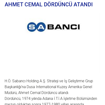
AHMET CEMAL DÖRDÜNCÜ ATANDI
H.Ö. Sabancı Holding A.Ş. Strateji ve İş Geliştirme Grup
Başkanlığı’na Dusa International Kuzey Amerika Genel
Müdürü, Ahmet Cemal Dördüncü atandı.
Dördüncü, 1974 yılında Adana İ.T.İ.A.İşletme Bölümünden
mezun olduktan sonra 1977-1980 yılları arasında