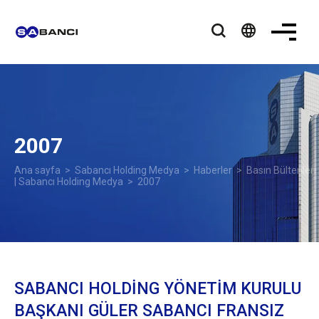
language
2007
Ana sayfa
>
Sabancı Holding Medya
>
Haberler
>
Basın Bültenleri
| Sabancı Holding Medya
> 2007
SABANCI HOLDİNG YÖNETİM KURULU
BAŞKANI GÜLER SABANCI FRANSIZ