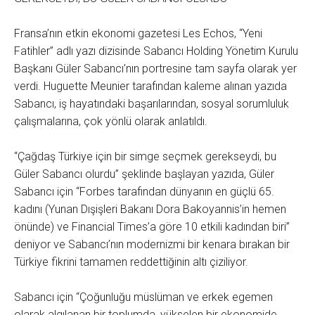
Fransa’nın etkin ekonomi gazetesi Les Echos, “Yeni
Fatihler” adlı yazı dizisinde Sabancı Holding Yönetim Kurulu
Başkanı Güler Sabancı’nın portresine tam sayfa olarak yer
verdi. Huguette Meunier tarafından kaleme alınan yazıda
Sabancı, iş hayatındaki başarılarından, sosyal sorumluluk
çalışmalarına, çok yönlü olarak anlatıldı.
“Çağdaş Türkiye için bir simge seçmek gerekseydi, bu
Güler Sabancı olurdu” şeklinde başlayan yazıda, Güler
Sabancı için “Forbes tarafından dünyanın en güçlü 65.
kadını (Yunan Dışişleri Bakanı Dora Bakoyannis’in hemen
önünde) ve Financial Times’a göre 10 etkili kadından biri”
deniyor ve Sabancı’nın modernizmi bir kenara bırakan bir
Türkiye fikrini tamamen reddettiğinin altı çiziliyor.
Sabancı için “Çoğunluğu müslüman ve erkek egemen
olarak algılanan bir toplumda, yükselen bir ekonomide,