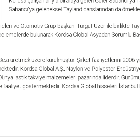
Kordsa çalışanlarıyla biraraya gelen Güler Sabancı’ya T
Sabancı’ya geleneksel Tayland danslarından da örnekle
leri ve Otomotiv Grup Başkanı Turgut Uzer ile birlikte Tay
 incelemelerde bulunarak Kordsa Global Asyadan Sorumlu B
zi üretmek üzere kurulmuştur. Şirket faaliyetlerini 2006 yı
mektedir. Kordsa Global A.Ş., Naylon ve Polyester Endüstriye
Dünya lastik takviye malzemeleri pazarında liderdir. Günümüz
nde faaliyet göstermektedir. Kordsa Global hisseleri İstanbu