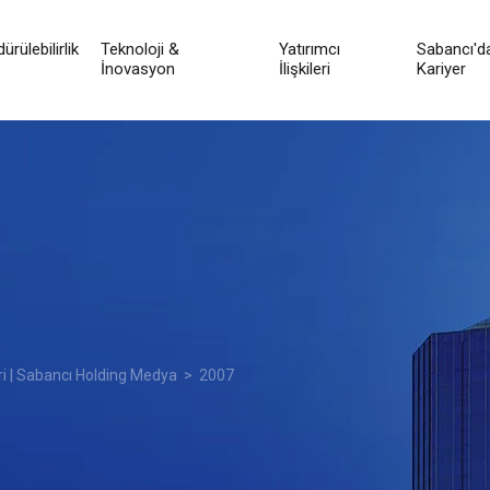
ürülebilirlik
Teknoloji &
Yatırımcı
Sabancı'd
İnovasyon
İlişkileri
Kariyer
ri | Sabancı Holding Medya
> 2007