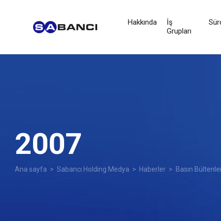
Hakkında
İş
Sürd
Grupları
2007
Ana sayfa
>
Sabancı Holding Medya
>
Haberler
>
Basın Bültenle