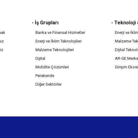
- İş Grupları
- Teknoloji
mak
Banka ve Finansal Hizmetler
Enerji ve İkli
mız
Enerji ve İklim Teknolojileri
Malzeme Tekn
iz
Malzeme Teknolojileri
Dijital Teknol
Dijital
AR-GE Merke
Mobilite Çözümleri
Girişim Ekos
Perakende
Diğer Sektörler