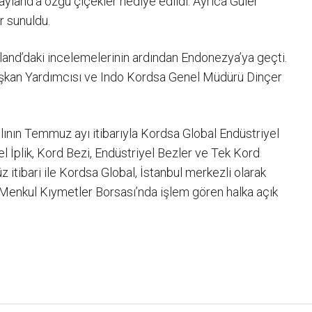
ayland’a özgü çiçekler hediye edildi. Ayrıca Güler
r sunuldu.
land’daki incelemelerinin ardından Endonezya’ya geçti.
aşkan Yardımcısı ve Indo Kordsa Genel Müdürü Dinçer
lının Temmuz ayı itibarıyla Kordsa Global Endüstriyel
l İplik, Kord Bezi, Endüstriyel Bezler ve Tek Kord
 itibari ile Kordsa Global, İstanbul merkezli olarak
l Menkul Kıymetler Borsası’nda işlem gören halka açık