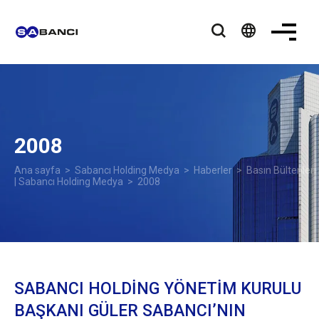
language
2008
Ana sayfa
>
Sabancı Holding Medya
>
Haberler
>
Basın Bültenleri
| Sabancı Holding Medya
> 2008
SABANCI HOLDİNG YÖNETİM KURULU
BAŞKANI GÜLER SABANCI’NIN