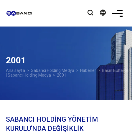
language
2001
Ana sayfa
>
Sabancı Holding Medya
>
Haberler
>
Basın Bültenleri
| Sabancı Holding Medya
> 2001
SABANCI HOLDİNG YÖNETİM
KURULU'NDA DEĞİŞİKLİK