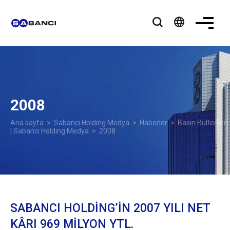
language
2008
Ana sayfa
>
Sabancı Holding Medya
>
Haberler
>
Basın Bültenleri
| Sabancı Holding Medya
> 2008
SABANCI HOLDİNG’İN 2007 YILI NET
KÂRI 969 MİLYON YTL.