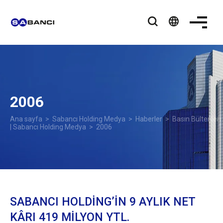
language
2006
Ana sayfa
>
Sabancı Holding Medya
>
Haberler
>
Basın Bültenleri
| Sabancı Holding Medya
> 2006
SABANCI HOLDİNG’İN 9 AYLIK NET
KÂRI 419 MİLYON YTL.