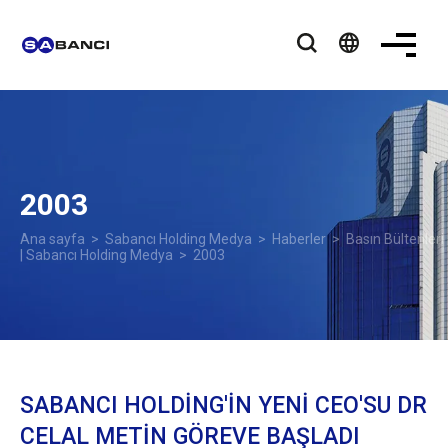
language
2003
Ana sayfa
>
Sabancı Holding Medya
>
Haberler
>
Basın Bültenleri
| Sabancı Holding Medya
> 2003
SABANCI HOLDİNG'İN YENİ CEO'SU DR
CELAL METİN GÖREVE BAŞLADI