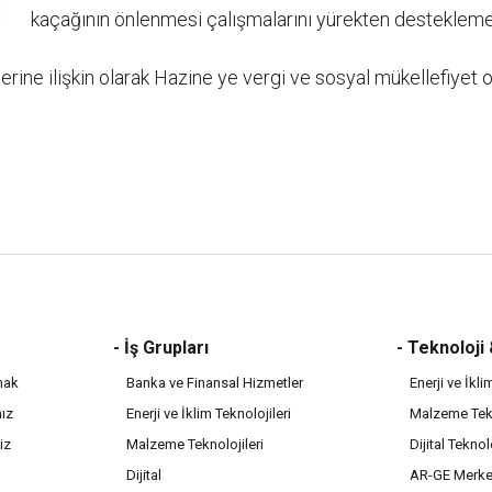
kaçağının önlenmesi çalışmalarını yürekten destekleme
lerine ilişkin olarak Hazine ye vergi ve sosyal mükellefiyet 
- İş Grupları
- Teknoloji
mak
Banka ve Finansal Hizmetler
Enerji ve İkli
mız
Enerji ve İklim Teknolojileri
Malzeme Tekn
iz
Malzeme Teknolojileri
Dijital Teknol
Dijital
AR-GE Merke