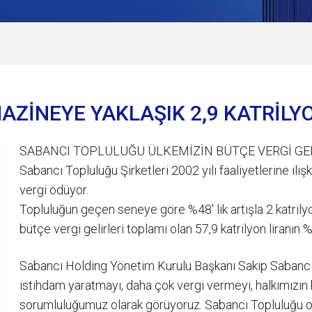
AZİNEYE YAKLAŞIK 2,9 KATRİLYO
SABANCI TOPLULUĞU ÜLKEMİZİN BÜTÇE VERGİ GELİ
Sabancı Topluluğu Şirketleri 2002 yılı faaliyetlerine ili
vergi ödüyor.
Topluluğun geçen seneye göre %48' lik artışla 2 katrilyon
bütçe vergi gelirleri toplamı olan 57,9 katrilyon liranın 
Sabancı Holding Yönetim Kurulu Başkanı Sakıp Sabancı 
istihdam yaratmayı, daha çok vergi vermeyi, halkımızın
sorumluluğumuz olarak görüyoruz. Sabancı Topluluğu ol