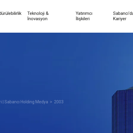
ürülebilirlik
Teknoloji &
Yatırımcı
Sabancı'd
İnovasyon
İlişkileri
Kariyer
ri | Sabancı Holding Medya
> 2003