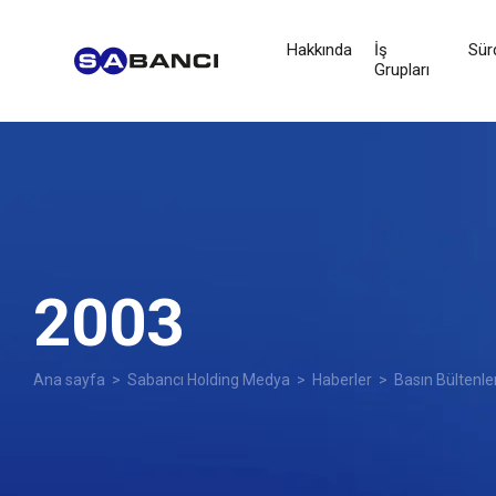
Hakkında
İş
Sürd
Grupları
2003
Ana sayfa
>
Sabancı Holding Medya
>
Haberler
>
Basın Bültenle