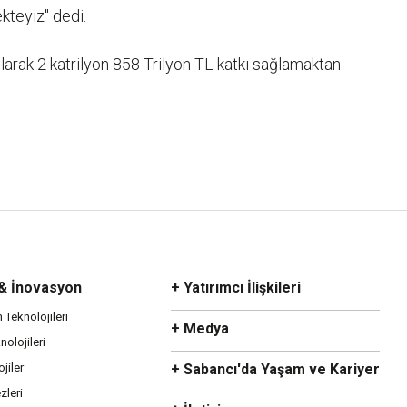
kteyiz" dedi.
olarak 2 katrilyon 858 Trilyon TL katkı sağlamaktan
 & İnovasyon
+ Yatırımcı İlişkileri
m Teknolojileri
+ Medya
olojileri
ojiler
+ Sabancı'da Yaşam ve Kariyer
zleri