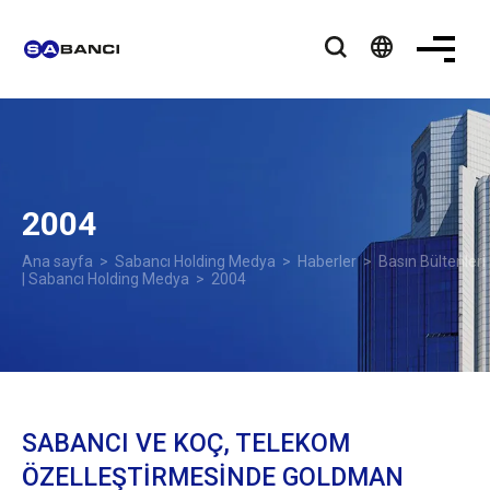
language
2004
Ana sayfa
>
Sabancı Holding Medya
>
Haberler
>
Basın Bültenleri
| Sabancı Holding Medya
> 2004
SABANCI VE KOÇ, TELEKOM
ÖZELLEŞTİRMESİNDE GOLDMAN