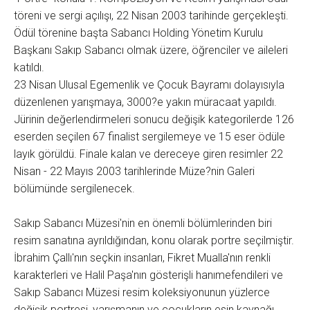
töreni ve sergi açılışı, 22 Nisan 2003 tarihinde gerçekleşti.
Ödül törenine başta Sabancı Holding Yönetim Kurulu
Başkanı Sakıp Sabancı olmak üzere, öğrenciler ve aileleri
katıldı.
23 Nisan Ulusal Egemenlik ve Çocuk Bayramı dolayısıyla
düzenlenen yarışmaya, 3000?e yakın müracaat yapıldı.
Jürinin değerlendirmeleri sonucu değişik kategorilerde 126
eserden seçilen 67 finalist sergilemeye ve 15 eser ödüle
layık görüldü. Finale kalan ve dereceye giren resimler 22
Nisan - 22 Mayıs 2003 tarihlerinde Müze?nin Galeri
bölümünde sergilenecek.
Sakıp Sabancı Müzesi'nin en önemli bölümlerinden biri
resim sanatına ayrıldığından, konu olarak portre seçilmiştir.
İbrahim Çallı'nın seçkin insanları, Fikret Mualla'nın renkli
karakterleri ve Halil Paşa'nın gösterişli hanımefendileri ve
Sakıp Sabancı Müzesi resim koleksiyonunun yüzlerce
değişik portresi, yarışmanın ve çocukların esin kaynağı