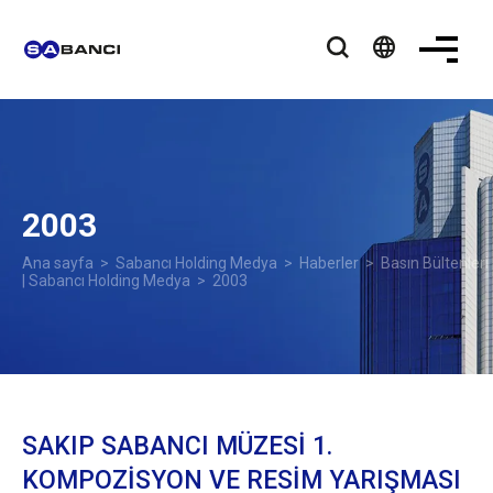
language
2003
Ana sayfa
>
Sabancı Holding Medya
>
Haberler
>
Basın Bültenleri
| Sabancı Holding Medya
> 2003
SAKIP SABANCI MÜZESİ 1.
KOMPOZİSYON VE RESİM YARIŞMASI