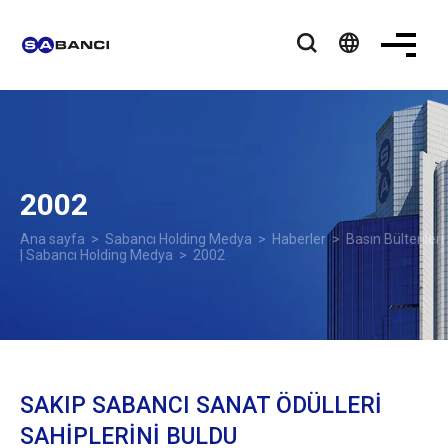
language
2002
Ana sayfa
>
Sabancı Holding Medya
>
Haberler
>
Basın Bültenleri
| Sabancı Holding Medya
> 2002
SAKIP SABANCI SANAT ÖDÜLLERİ
SAHİPLERİNİ BULDU