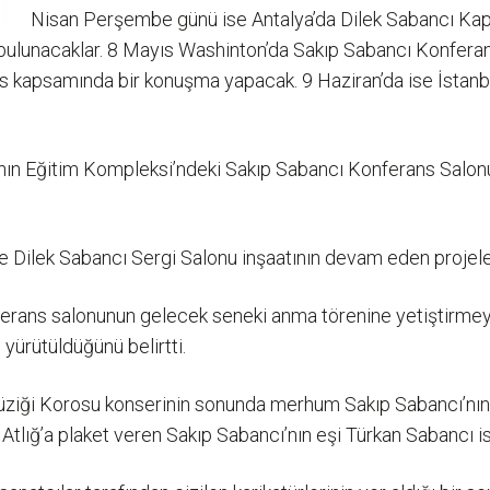
Nisan Perşembe günü ise Antalya’da Dilek Sabancı Kap
 bulunacaklar. 8 Mayıs Washinton’da Sakıp Sabancı Konferan
s kapsamında bir konuşma yapacak. 9 Haziran’da ise İstanbu
kfı’nın Eğitim Kompleksi’ndeki Sakıp Sabancı Konferans Sal
Dilek Sabancı Sergi Salonu inşaatının devam eden projeleri
erans salonunun gelecek seneki anma törenine yetiştirmeyi 
yürütüldüğünü belirtti.
Müziği Korosu konserinin sonunda merhum Sakıp Sabancı’nın 
tlığ’a plaket veren Sakıp Sabancı’nın eşi Türkan Sabancı ise