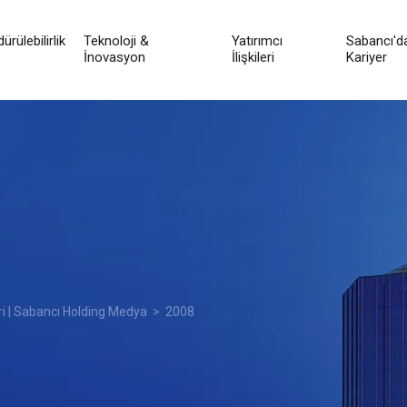
ürülebilirlik
Teknoloji &
Yatırımcı
Sabancı'd
İnovasyon
İlişkileri
Kariyer
ri | Sabancı Holding Medya
> 2008