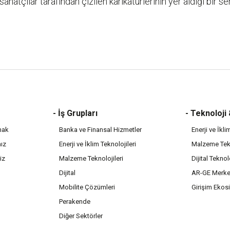
atçılar tarafından çizilen karikatürlerinin yer aldığı bir serg
- İş Grupları
- Teknoloji
mak
Banka ve Finansal Hizmetler
Enerji ve İkli
mız
Enerji ve İklim Teknolojileri
Malzeme Tekn
iz
Malzeme Teknolojileri
Dijital Teknol
Dijital
AR-GE Merke
Mobilite Çözümleri
Girişim Ekos
Perakende
Diğer Sektörler