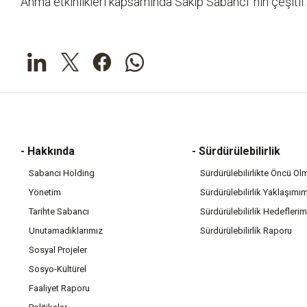
Anma etkinlikleri kapsamında Sakıp Sabancı' nın çeşitli san
- Hakkında
- Sürdürülebilirlik
Sabancı Holding
Sürdürülebilirlikte Öncü Ol
Yönetim
Sürdürülebilirlik Yaklaşımı
Tarihte Sabancı
Sürdürülebilirlik Hedeflerim
Unutamadıklarımız
Sürdürülebilirlik Raporu
Sosyal Projeler
Sosyo-Kültürel
Faaliyet Raporu