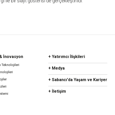
i ile bir slayt gösterisi de gerçekleştirildi.
 & İnovasyon
+ Yatırımcı İlişkileri
m Teknolojileri
+ Medya
olojileri
ojiler
+ Sabancı'da Yaşam ve Kariyer
zleri
+ İletişim
istemi