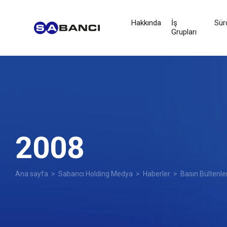
Hakkında
İş
Sürd
Grupları
2008
Ana sayfa
>
Sabancı Holding Medya
>
Haberler
>
Basın Bültenle