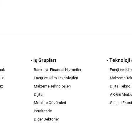
- İş Grupları
- Teknoloji
mak
Banka ve Finansal Hizmetler
Enerji ve İkli
mız
Enerji ve İklim Teknolojileri
Malzeme Tekn
iz
Malzeme Teknolojileri
Dijital Teknol
Dijital
AR-GE Merke
Mobilite Çözümleri
Girişim Ekos
Perakende
Diğer Sektörler