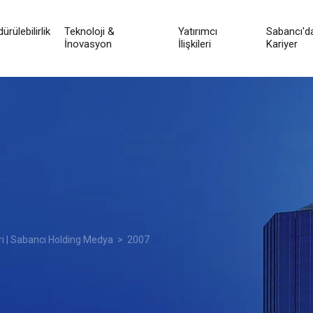
ürülebilirlik
Teknoloji &
Yatırımcı
Sabancı'd
İnovasyon
İlişkileri
Kariyer
ri | Sabancı Holding Medya
> 2007