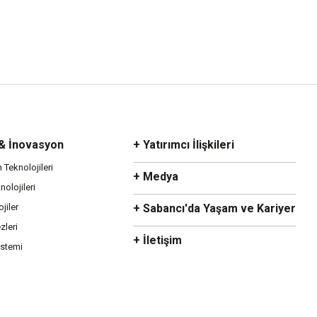
 & İnovasyon
+ Yatırımcı İlişkileri
m Teknolojileri
+ Medya
olojileri
ojiler
+ Sabancı'da Yaşam ve Kariyer
zleri
+ İletişim
istemi