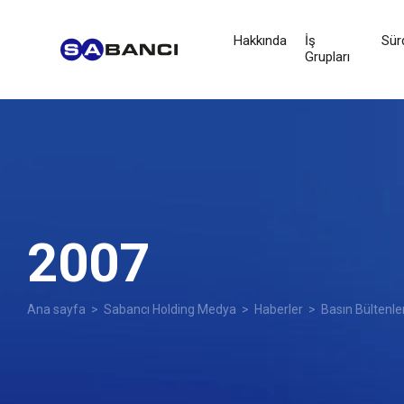
Hakkında
İş
Sürd
Grupları
2007
Ana sayfa
>
Sabancı Holding Medya
>
Haberler
>
Basın Bültenle