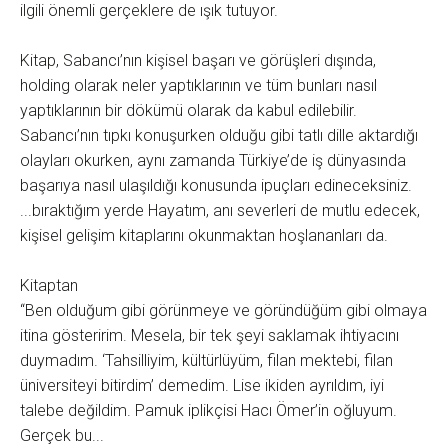
ilgili önemli gerçeklere de ışık tutuyor.
Kitap, Sabancı’nın kişisel başarı ve görüşleri dışında,
holding olarak neler yaptıklarının ve tüm bunları nasıl
yaptıklarının bir dökümü olarak da kabul edilebilir.
Sabancı’nın tıpkı konuşurken olduğu gibi tatlı dille aktardığı
olayları okurken, aynı zamanda Türkiye’de iş dünyasında
başarıya nasıl ulaşıldığı konusunda ipuçları edineceksiniz.
...bıraktığım yerde Hayatım, anı severleri de mutlu edecek,
kişisel gelişim kitaplarını okunmaktan hoşlananları da.
Kitaptan
“Ben olduğum gibi görünmeye ve göründüğüm gibi olmaya
itina gösteririm. Mesela, bir tek şeyi saklamak ihtiyacını
duymadım. ‘Tahsilliyim, kültürlüyüm, filan mektebi, filan
üniversiteyi bitirdim’ demedim. Lise ikiden ayrıldım, iyi
talebe değildim. Pamuk iplikçisi Hacı Ömer’in oğluyum.
Gerçek bu...