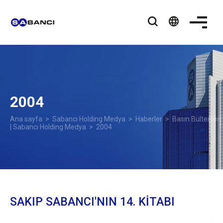
language
2004
Ana sayfa
>
Sabancı Holding Medya
>
Haberler
>
Basın Bültenleri
| Sabancı Holding Medya
> 2004
SAKIP SABANCI'NIN 14. KİTABI