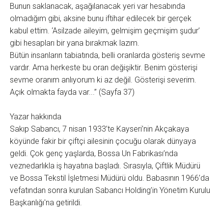
Bunun saklanacak, aşağılanacak yeri var hesabında
olmadığım gibi, aksine bunu iftihar edilecek bir gerçek
kabul ettim. ‘Asilzade aileyim, gelmişim geçmişim şudur’
gibi hesapları bir yana bırakmak lazım.
Bütün insanların tabiatında, belli oranlarda gösteriş sevme
vardır. Ama herkeste bu oran değişiktir. Benim gösterişi
sevme oranım anlıyorum ki az değil. Gösterişi severim.
Açık olmakta fayda var...” (Sayfa 37)
Yazar hakkında
Sakıp Sabancı, 7 nisan 1933’te Kayseri’nin Akçakaya
köyünde fakir bir çiftçi ailesinin çocuğu olarak dünyaya
geldi. Çok genç yaşlarda, Bossa Un Fabrikası’nda
veznedarlıkla iş hayatına başladı. Sırasıyla, Çiftlik Müdürü
ve Bossa Tekstil İşletmesi Müdürü oldu. Babasının 1966’da
vefatından sonra kurulan Sabancı Holding’in Yönetim Kurulu
Başkanlığı'na getirildi.