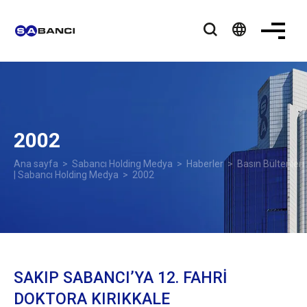
language
2002
Ana sayfa
>
Sabancı Holding Medya
>
Haberler
>
Basın Bültenleri
| Sabancı Holding Medya
> 2002
SAKIP SABANCI’YA 12. FAHRİ
DOKTORA KIRIKKALE