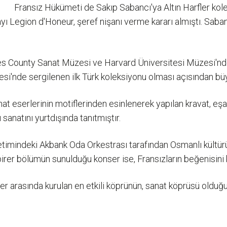
Fransız Hükümeti de Sakıp Sabancı'ya Altın Harfler ko
layı Legion d'Honeur, şeref nişanı verme kararı almıştı. Sab
 County Sanat Müzesi ve Harvard Üniversitesi Müzesi'nde s
si'nde sergilenen ilk Türk koleksiyonu olması açısından bü
ve hat eserlerinin motiflerinden esinlenerek yapılan kravat, 
anatını yurtdışında tanıtmıştır.
mindeki Akbank Oda Orkestrası tarafından Osmanlı kültürün
 birer bölümün sunulduğu konser ise, Fransızların beğenisini
keler arasında kurulan en etkili köprünün, sanat köprüsü olduğ