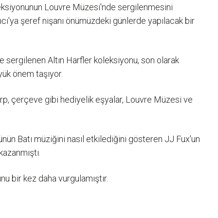
leksiyonunun Louvre Müzesi'nde sergilenmesini
ancı'ya şeref nişanı önümüzdeki günlerde yapılacak bir
ergilenen Altın Harfler koleksiyonu, son olarak
yük önem taşıyor.
eşarp, çerçeve gibi hediyelik eşyalar, Louvre Müzesi ve
ün Batı müziğini nasıl etkilediğini gösteren JJ Fux'un
 kazanmıştı.
unu bir kez daha vurgulamıştır.