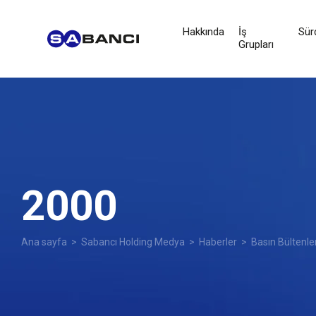
Hakkında
İş
Sürd
Grupları
2000
Ana sayfa
>
Sabancı Holding Medya
>
Haberler
>
Basın Bültenle