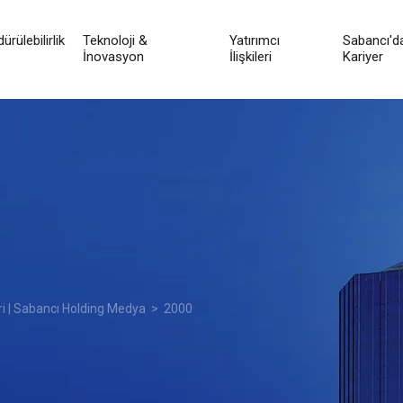
ürülebilirlik
Teknoloji &
Yatırımcı
Sabancı'd
İnovasyon
İlişkileri
Kariyer
ri | Sabancı Holding Medya
> 2000