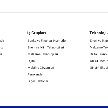
- İş Grupları
- Teknoloji
mak
Banka ve Finansal Hizmetler
Enerji ve İkli
mız
Enerji ve İklim Teknolojileri
Malzeme Tekn
iz
Malzeme Teknolojileri
Dijital Teknol
Dijital
AR-GE Merke
Mobilite Çözümleri
Girişim Ekos
Perakende
Diğer Sektörler