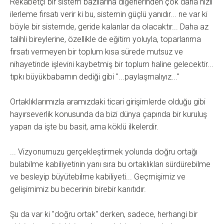
Rekabetçi bir sistem bazılarına diğerlerinden çok daha hızlı
ilerleme fırsatı verir ki bu, sistemin güçlü yanıdır... ne var ki
böyle bir sistemde, geride kalanlar da olacaktır... Daha az
talihli bireylerine, özellikle de eğitim yoluyla, toparlanma
fırsatı vermeyen bir toplum kısa sürede mutsuz ve
nihayetinde işlevini kaybetmiş bir toplum haline gelecektir...
tıpkı büyükbabamın dediği gibi "...paylaşmalıyız..."
Ortaklıklarımızla aramızdaki ticari girişimlerde olduğu gibi
hayırseverlik konusunda da bizi dünya çapında bir kuruluş
yapan da işte bu basit, ama köklü ilkelerdir.
... Vizyonumuzu gerçekleştirmek yolunda doğru ortağı
bulabilme kabiliyetinin yanı sıra bu ortaklıkları sürdürebilme
ve besleyip büyütebilme kabiliyeti... Geçmişimiz ve
gelişimimiz bu becerinin birebir kanıtıdır.
Şu da var ki "doğru ortak" derken, sadece, herhangi bir