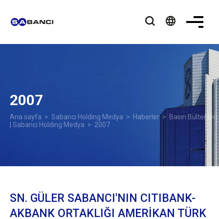
language
2007
Ana sayfa
>
Sabancı Holding Medya
>
Haberler
>
Basın Bültenleri
| Sabancı Holding Medya
> 2007
SN. GÜLER SABANCI'NIN CITIBANK-
AKBANK ORTAKLIĞI AMERİKAN TÜRK