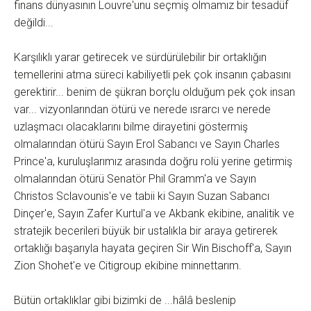
finans dünyasının Louvre'unu seçmiş olmamız bir tesadüf
değildi...
Karşılıklı yarar getirecek ve sürdürülebilir bir ortaklığın
temellerini atma süreci kabiliyetli pek çok insanın çabasını
gerektirir... benim de şükran borçlu olduğum pek çok insan
var... vizyonlarından ötürü ve nerede ısrarcı ve nerede
uzlaşmacı olacaklarını bilme dirayetini göstermiş
olmalarından ötürü Sayın Erol Sabancı ve Sayın Charles
Prince'a, kuruluşlarımız arasında doğru rolü yerine getirmiş
olmalarından ötürü Senatör Phil Gramm'a ve Sayın
Christos Sclavounis'e ve tabii ki Sayın Suzan Sabancı
Dinçer'e, Sayın Zafer Kurtul'a ve Akbank ekibine, analitik ve
stratejik becerileri büyük bir ustalıkla bir araya getirerek
ortaklığı başarıyla hayata geçiren Sir Win Bischoff'a, Sayın
Zion Shohet'e ve Citigroup ekibine minnettarım.
Bütün ortaklıklar gibi bizimki de ...hâlâ beslenip