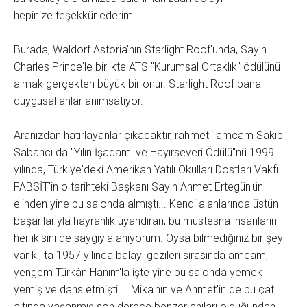
hepinize teşekkür ederim
Burada, Waldorf Astoria'nın Starlight Roof'unda, Sayın
Charles Prince'le birlikte ATS "Kurumsal Ortaklık" ödülünü
almak gerçekten büyük bir onur. Starlight Roof bana
duygusal anlar anımsatıyor.
Aranızdan hatırlayanlar çıkacaktır, rahmetli amcam Sakıp
Sabancı da "Yılın İşadamı ve Hayırseveri Ödülü"nü 1999
yılında, Türkiye'deki Amerikan Yatılı Okulları Dostları Vakfı
FABSİT'in o tarihteki Başkanı Sayın Ahmet Ertegün'ün
elinden yine bu salonda almıştı... Kendi alanlarında üstün
başarılarıyla hayranlık uyandıran, bu müstesna insanların
her ikisini de saygıyla anıyorum. Oysa bilmediğiniz bir şey
var ki, ta 1957 yılında balayı gezileri sırasında amcam,
yengem Türkân Hanım'la işte yine bu salonda yemek
yemiş ve dans etmişti...! Mika'nın ve Ahmet'in de bu çatı
altında yaşanmış son derece benzer anıları olduğundan