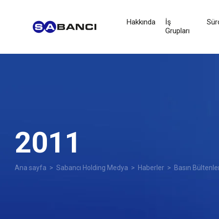
Hakkında
İş
Sürd
Grupları
2011
Ana sayfa
>
Sabancı Holding Medya
>
Haberler
>
Basın Bültenle