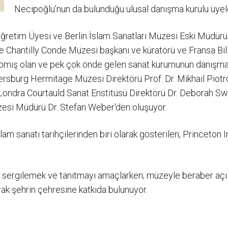
Necipoğlu'nun da bulunduğu ulusal danışma kurulu üyeler
ğretim Üyesi ve Berlin İslam Sanatları Müzesi Eski Müdürü 
hantilly Conde Müzesi başkanı ve küratörü ve Fransa Bil
 yapmış olan ve pek çok önde gelen sanat kurumunun danışm
ersburg Hermitage Müzesi Direktörü Prof. Dr. Mikhail Pio
or, Londra Courtauld Sanat Enstitüsü Direktörü Dr. Debor
üzesi Müdürü Dr. Stefan Weber'den oluşuyor.
am sanatı tarihçilerinden biri olarak gösterilen, Princeton 
sergilemek ve tanıtmayı amaçlarken; müzeyle beraber açılan
k şehrin çehresine katkıda bulunuyor.