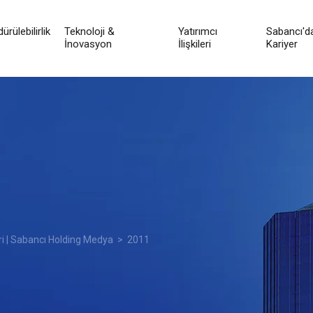
ürülebilirlik
Teknoloji &
Yatırımcı
Sabancı'd
İnovasyon
İlişkileri
Kariyer
ri | Sabancı Holding Medya
> 2011