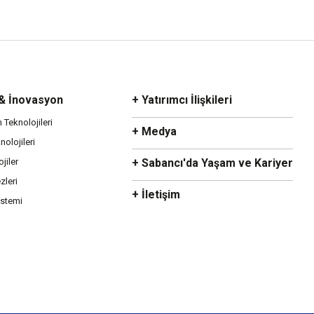
 & İnovasyon
+ Yatırımcı İlişkileri
m Teknolojileri
+ Medya
olojileri
ojiler
+ Sabancı'da Yaşam ve Kariyer
zleri
+ İletişim
istemi