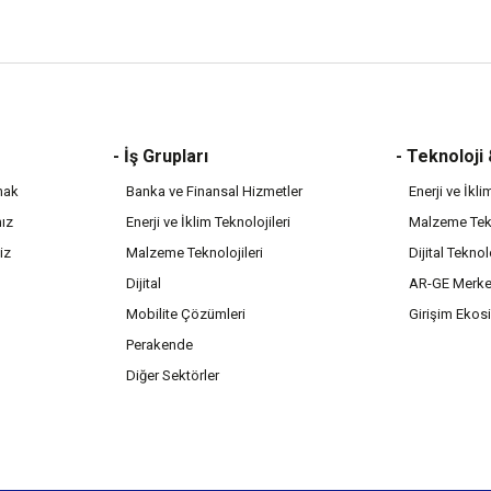
- İş Grupları
- Teknoloji
mak
Banka ve Finansal Hizmetler
Enerji ve İkli
mız
Enerji ve İklim Teknolojileri
Malzeme Tekn
iz
Malzeme Teknolojileri
Dijital Teknol
Dijital
AR-GE Merke
Mobilite Çözümleri
Girişim Ekos
Perakende
Diğer Sektörler