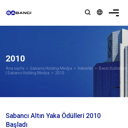
language
2010
Ana sayfa
>
Sabancı Holding Medya
>
Haberler
>
Basın Bültenleri
| Sabancı Holding Medya
> 2010
Sabancı Altın Yaka Ödülleri 2010
Başladı