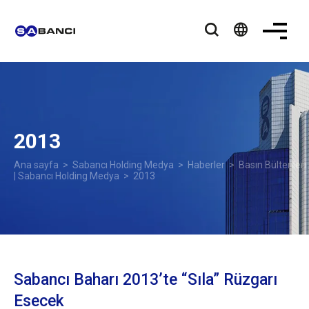
language
2013
Ana sayfa
>
Sabancı Holding Medya
>
Haberler
>
Basın Bültenleri
| Sabancı Holding Medya
> 2013
Sabancı Baharı 2013’te “Sıla” Rüzgarı
Esecek