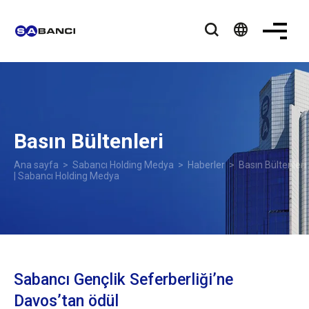
language
Basın Bültenleri
Ana sayfa
>
Sabancı Holding Medya
>
Haberler
> Basın Bültenleri
| Sabancı Holding Medya
Sabancı Gençlik Seferberliği’ne
Davos’tan ödül