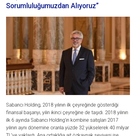
Sorumluluğumuzdan Alıyoruz”
Sabancı Holding, 2018 yılının ilk çeyreğinde gösterdiği
finansal başarıyı, yılın ikinci çeyreğine de taşıdı. 2018 yılının
ilk 6 ayında Sabancı Holding’in kombine satışları 2017
yılının aynı dönemine oranla yüzde 32 yükselerek 40 milyar
TL’ye yaklaştı. Ana ortaklığa ait özkaynak seviyesi ise