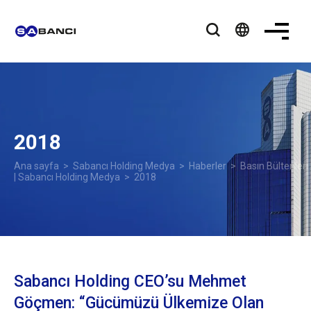
language
2018
Ana sayfa
>
Sabancı Holding Medya
>
Haberler
>
Basın Bültenleri
| Sabancı Holding Medya
> 2018
Sabancı Holding CEO’su Mehmet
Göçmen: “Gücümüzü Ülkemize Olan