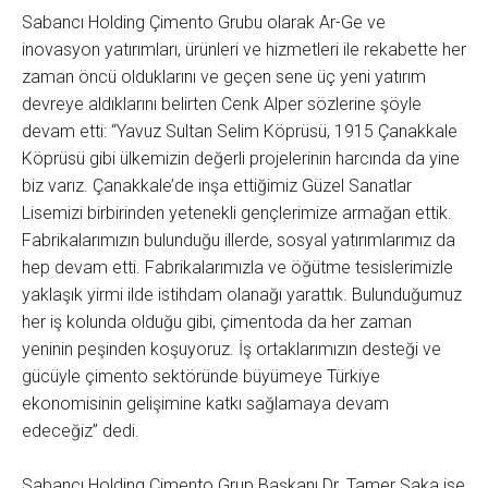
Sabancı Holding Çimento Grubu olarak Ar-Ge ve
inovasyon yatırımları, ürünleri ve hizmetleri ile rekabette her
zaman öncü olduklarını ve geçen sene üç yeni yatırım
devreye aldıklarını belirten Cenk Alper sözlerine şöyle
devam etti: “Yavuz Sultan Selim Köprüsü, 1915 Çanakkale
Köprüsü gibi ülkemizin değerli projelerinin harcında da yine
biz varız. Çanakkale’de inşa ettiğimiz Güzel Sanatlar
Lisemizi birbirinden yetenekli gençlerimize armağan ettik.
Fabrikalarımızın bulunduğu illerde, sosyal yatırımlarımız da
hep devam etti. Fabrikalarımızla ve öğütme tesislerimizle
yaklaşık yirmi ilde istihdam olanağı yarattık. Bulunduğumuz
her iş kolunda olduğu gibi, çimentoda da her zaman
yeninin peşinden koşuyoruz. İş ortaklarımızın desteği ve
gücüyle çimento sektöründe büyümeye Türkiye
ekonomisinin gelişimine katkı sağlamaya devam
edeceğiz” dedi.
Sabancı Holding Çimento Grup Başkanı Dr. Tamer Saka ise