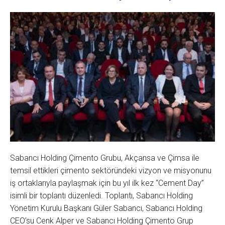
Sabancı Holding Çimento Grubu, Akçansa ve Çimsa ile
temsil ettikleri çimento sektöründeki vizyon ve misyonunu
iş ortaklarıyla paylaşmak için bu yıl ilk kez “Cement Day”
isimli bir toplantı düzenledi. Toplantı, Sabancı Holding
Yönetim Kurulu Başkanı Güler Sabancı, Sabancı Holding
CEO’su Cenk Alper ve Sabancı Holding Çimento Grup