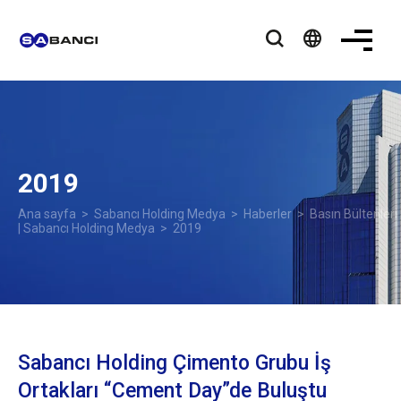
language
2019
Ana sayfa
>
Sabancı Holding Medya
>
Haberler
>
Basın Bültenleri
| Sabancı Holding Medya
> 2019
Sabancı Holding Çimento Grubu İş
Ortakları “Cement Day”de Buluştu