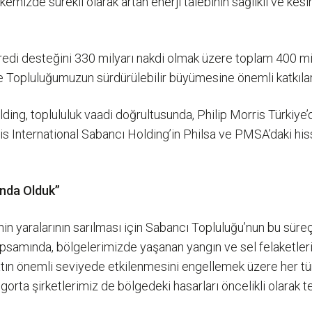
izde sürekli olarak artan enerji talebinin sağlıklı ve kesint
redi desteğini 330 milyarı nakdi olmak üzere toplam 400 mi
le Topluluğumuzun sürdürülebilir büyümesine önemli katkıla
ing, toplululuk vaadi doğrultusunda, Philip Morris Türkiye’
is International Sabancı Holding’in Philsa ve PMSA’daki his
ında Olduk”
in yaralarının sarılması için Sabancı Topluluğu’nun bu süreç
 kapsamında, bölgelerimizde yaşanan yangın ve sel felaketle
atın önemli seviyede etkilenmesini engellemek üzere her türl
ta şirketlerimiz de bölgedeki hasarları öncelikli olarak tela