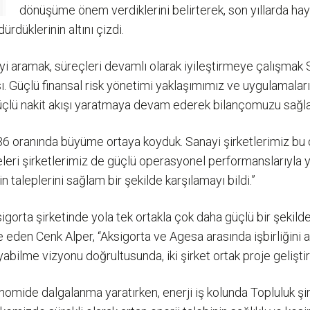
dönüşüme önem verdiklerini belirterek, son yıllarda haya
düklerinin altını çizdi.
iyi aramak, süreçleri devamlı olarak iyileştirmeye çalışmak 
sı. Güçlü finansal risk yönetimi yaklaşımımız ve uygulamalar
güçlü nakit akışı yaratmaya devam ederek bilançomuzu sağla
6 oranında büyüme ortaya koyduk. Sanayi şirketlerimiz bu 
eleri şirketlerimiz de güçlü operasyonel performanslarıyla 
 taleplerini sağlam bir şekilde karşılamayı bildi.”
igorta şirketinde yola tek ortakla çok daha güçlü bir şekilde
 eden Cenk Alper, “Aksigorta ve Agesa arasında işbirliğini ar
ayabilme vizyonu doğrultusunda, iki şirket ortak proje gelişti
omide dalgalanma yaratırken, enerji iş kolunda Topluluk şirk