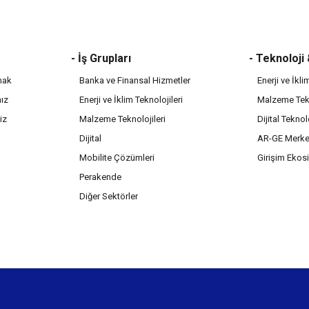
- İş Grupları
- Teknoloji
mak
Banka ve Finansal Hizmetler
Enerji ve İkli
mız
Enerji ve İklim Teknolojileri
Malzeme Tekn
iz
Malzeme Teknolojileri
Dijital Teknol
Dijital
AR-GE Merke
Mobilite Çözümleri
Girişim Ekos
Perakende
Diğer Sektörler