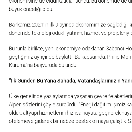
ekonomisine de ciddi katkılar sundu. Bu dönemde de ülkem
büyük önceliği oldu.
Bankamız 2021’in ilk 9 ayında ekonomimize sağladığı k
dönemde teknoloji odaklı yatırım, hizmet ve projeleriy
Bununla birlikte, yeni ekonomiye odaklanan Sabancı Hold
geçtiğimiz ay içinde başlattı. Bu kapsamda, Philip Morr
Kurumu’na başvuruda bulundu.
“İlk Günden Bu Yana Sahada, Vatandaşlarımızın Yan
Ülke genelinde yaz aylarında yaşanan çevre felaketlerin
Alper, sözlerini şöyle sürdürdü: “Enerji dağıtım işimiz
olduk, altyapı hizmetlerini hızlıca hayata geçirerek hay
ötelemeye giderek bir nebze destek olmaya çalıştık. Sigor