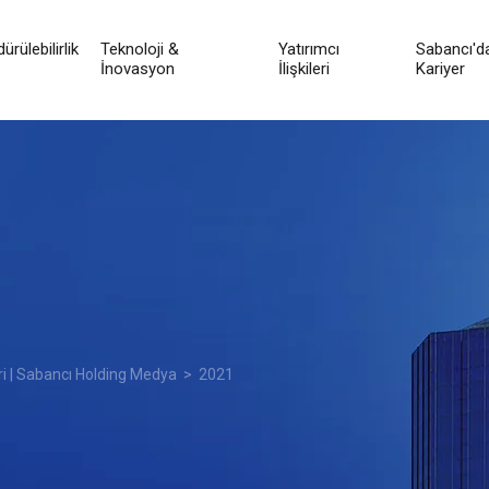
ürülebilirlik
Teknoloji &
Yatırımcı
Sabancı'd
İnovasyon
İlişkileri
Kariyer
ri | Sabancı Holding Medya
> 2021