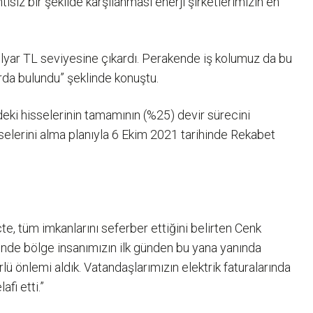
isiz bir şekilde karşılanması enerji şirketlerimizin en
lyar TL seviyesine çıkardı. Perakende iş kolumuz da bu
rda bulundu” şeklinde konuştu.
deki hisselerinin tamamının (%25) devir sürecini
selerini alma planıyla 6 Ekim 2021 tarihinde Rekabet
te, tüm imkanlarını seferber ettiğini belirten Cenk
rinde bölge insanımızın ilk günden bu yana yanında
ü önlemi aldık. Vatandaşlarımızın elektrik faturalarında
fi etti.”