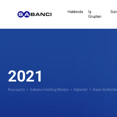
Hakkında
İş
Sürd
Grupları
2021
Ana sayfa
>
Sabancı Holding Medya
>
Haberler
>
Basın Bültenle