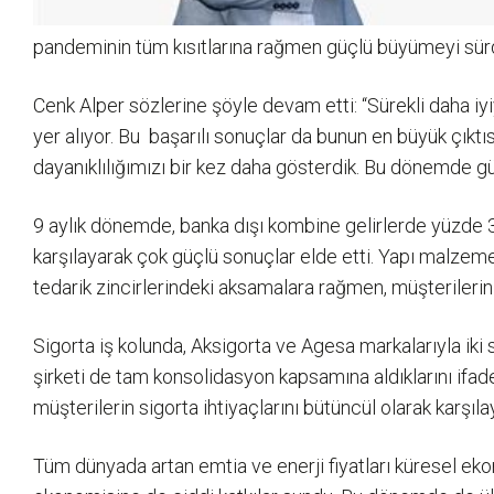
pandeminin tüm kısıtlarına rağmen güçlü büyümeyi sürdür
Cenk Alper sözlerine şöyle devam etti: “Sürekli daha iy
yer alıyor. Bu başarılı sonuçlar da bunun en büyük çıktı
dayanıklılığımızı bir kez daha gösterdik. Bu dönemde 
9 aylık dönemde, banka dışı kombine gelirlerde yüzde 3
karşılayarak çok güçlü sonuçlar elde etti. Yapı malzem
tedarik zincirlerindeki aksamalara rağmen, müşterilerinin
Sigorta iş kolunda, Aksigorta ve Agesa markalarıyla iki s
şirketi de tam konsolidasyon kapsamına aldıklarını ifade
müşterilerin sigorta ihtiyaçlarını bütüncül olarak karşıl
Tüm dünyada artan emtia ve enerji fiyatları küresel ekon