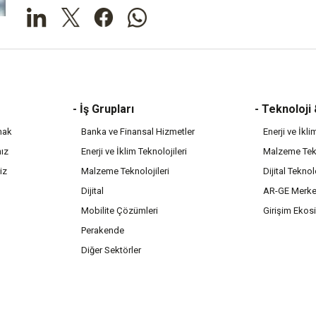
- İş Grupları
- Teknoloji
mak
Banka ve Finansal Hizmetler
Enerji ve İkli
mız
Enerji ve İklim Teknolojileri
Malzeme Tekn
iz
Malzeme Teknolojileri
Dijital Teknol
Dijital
AR-GE Merke
Mobilite Çözümleri
Girişim Ekos
Perakende
Diğer Sektörler