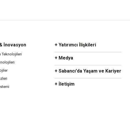
 & İnovasyon
+ Yatırımcı İlişkileri
m Teknolojileri
+ Medya
olojileri
ojiler
+ Sabancı'da Yaşam ve Kariyer
zleri
+ İletişim
istemi