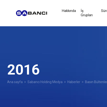
Hakkında
İş
Sürd
Grupları
2016
Ana sayfa
>
Sabancı Holding Medya
>
Haberler
>
Basın Bültenle