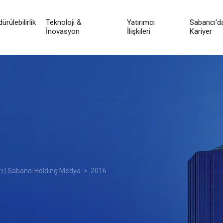
ürülebilirlik
Teknoloji &
Yatırımcı
Sabancı'd
İnovasyon
İlişkileri
Kariyer
ri | Sabancı Holding Medya
> 2016