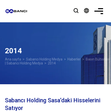
language
2014
Ana sayfa
>
Sabancı Holding Medya
>
Haberler
>
Basın Bültenleri
| Sabancı Holding Medya
> 2014
Sabancı Holding Sasa’daki Hisselerini
Satıyor