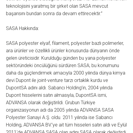
teknolojisini yaratmış bir şirket olan SASA mevcut
başarısını bundan sonra da devam ettirecektir.”
SASA Hakkında:
SASA polyester elyaf, filament, polyester bazlı polimerler,
ara ürünler ve özellikli ürünler konusunda dünyanın önde
gelen üreticisidir. Kurulduğu günden bu yana polyester
sektöründeki öncülüğünü sürdüren SASA; bu konumunu
daha da güçlendirmek amacıyla 2000 yılında dünya kimya
devi Dupont ile joint-venture tarzı ortaklık kurdu ve
DupontSA adını aldı. Sabancı Holding’in, 2004 yılında
Dupont hisselerini satın almasıyla, DupontSA ismi,
ADVANSA olarak değiştirildi. Grubun Türkiye
organizasyonun adı da 2005 yılında ADVANSA SASA
Polyester Sanayi A.Ş. oldu. 2011 yılında ise Sabancı
Holding, ADVANSA BV.’ye ait tüm hisseleri satın aldı ve Eylül
2011'de ADVANSA SASA olan adını SASA olarak değiştirdi.