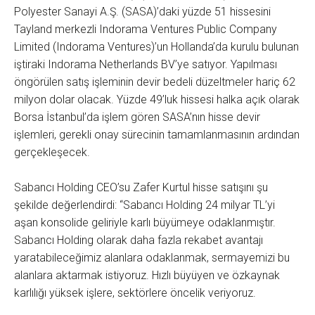
Polyester Sanayi A.Ş. (SASA)’daki yüzde 51 hissesini
Tayland merkezli Indorama Ventures Public Company
Limited (Indorama Ventures)’un Hollanda’da kurulu bulunan
iştiraki Indorama Netherlands BV’ye satıyor. Yapılması
öngörülen satış işleminin devir bedeli düzeltmeler hariç 62
milyon dolar olacak. Yüzde 49’luk hissesi halka açık olarak
Borsa İstanbul’da işlem gören SASA’nın hisse devir
işlemleri, gerekli onay sürecinin tamamlanmasının ardından
gerçekleşecek.
Sabancı Holding CEO’su Zafer Kurtul hisse satışını şu
şekilde değerlendirdi: “Sabancı Holding 24 milyar TL’yi
aşan konsolide geliriyle karlı büyümeye odaklanmıştır.
Sabancı Holding olarak daha fazla rekabet avantajı
yaratabileceğimiz alanlara odaklanmak, sermayemizi bu
alanlara aktarmak istiyoruz. Hızlı büyüyen ve özkaynak
karlılığı yüksek işlere, sektörlere öncelik veriyoruz.