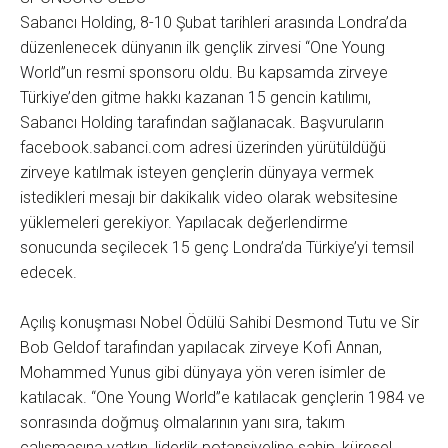
Sabancı Holding, 8-10 Şubat tarihleri arasında Londra’da
düzenlenecek dünyanın ilk gençlik zirvesi “One Young
World”un resmi sponsoru oldu. Bu kapsamda zirveye
Türkiye’den gitme hakkı kazanan 15 gencin katılımı,
Sabancı Holding tarafından sağlanacak. Başvuruların
facebook.sabanci.com adresi üzerinden yürütüldüğü
zirveye katılmak isteyen gençlerin dünyaya vermek
istedikleri mesajı bir dakikalık video olarak websitesine
yüklemeleri gerekiyor. Yapılacak değerlendirme
sonucunda seçilecek 15 genç Londra’da Türkiye’yi temsil
edecek.
Açılış konuşması Nobel Ödülü Sahibi Desmond Tutu ve Sir
Bob Geldof tarafından yapılacak zirveye Kofi Annan,
Mohammed Yunus gibi dünyaya yön veren isimler de
katılacak. “One Young World”e katılacak gençlerin 1984 ve
sonrasında doğmuş olmalarının yanı sıra, takım
çalışmasına yatkın, liderlik potansiyeline sahip, küresel