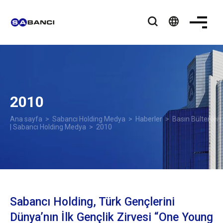
language
2010
Ana sayfa
>
Sabancı Holding Medya
>
Haberler
>
Basın Bültenleri
| Sabancı Holding Medya
> 2010
Sabancı Holding, Türk Gençlerini
Dünya’nın İlk Gençlik Zirvesi “One Young