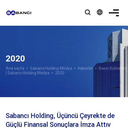
language
2020
Ana sayfa
>
Sabancı Holding Medya
>
Haberler
>
Basın Bültenleri
| Sabancı Holding Medya
> 2020
Sabancı Holding, Üçüncü Çeyrekte de
Güçlü Finansal Sonuçlara İmza Attıv