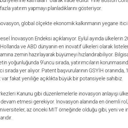
 bünyelerine katmaları” olarak ifade edildi. Yine Boston Con
azla yatırım yapmayı planladıklarını gösteriyor.
 inovasyon, global ölçekte ekonomik kalkınmanın yegane itic
esel İnovasyon Endeksi açıklanıyor. Eylül ayında ülkelerin 2
eç, Hollanda ve ABD dünyanın en inovatif ülkeleri olarak liste
rtamına zemin hazırlayarak büyümeyi hızlandırabiliyor. Bilg
etin yoğunluğunda 9’uncu sırada, yatırımcıların korunmasında
 sırada yer alıyor. Patent başvurularının GSYİH oranında, 
var fakat yeniliğe açıklıkta büyük bir potansiyele sahibiz.
 Merkezleri Kanunu gibi düzenlemelerle inovasyon anlayışı 
en devam etmesi gerekiyor. Inovasyon alanında en önemli ro
niversiteler, az önceki MIT örneğinde olduğu gibi, yeni ve in
rıdır.