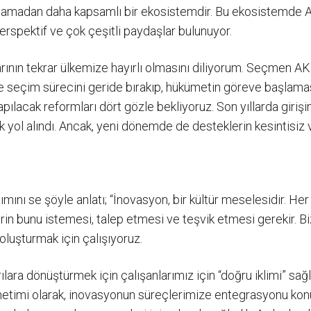
lgılamadan daha kapsamlı bir ekosistemdir. Bu ekosistemde 
 perspektif ve çok çeşitli paydaşlar bulunuyor.
nın tekrar ülkemize hayırlı olmasını diliyorum. Seçmen AK 
ce seçim sürecini geride bırakıp, hükümetin göreve başlamas
ılacak reformları dört gözle bekliyoruz. Son yıllarda girişim
ok yol alındı. Ancak, yeni dönemde de desteklerin kesintisiz
nı se şöyle anlatı; “İnovasyon, bir kültür meselesidir. Her k
rlerin bunu istemesi, talep etmesi ve teşvik etmesi gerekir. 
oluşturmak için çalışıyoruz.
ılara dönüştürmek için çalışanlarımız için “doğru iklimi” sağl
önetimi olarak, inovasyonun süreçlerimize entegrasyonu konu