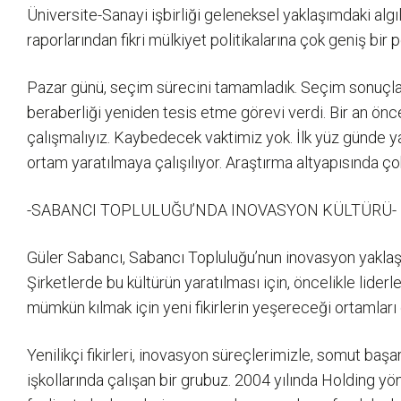
Üniversite-Sanayi işbirliği geleneksel yaklaşımdaki a
raporlarından fikri mülkiyet politikalarına çok geniş bir
Pazar günü, seçim sürecini tamamladık. Seçim sonuçları
beraberliği yeniden tesis etme görevi verdi. Bir an ön
çalışmalıyız. Kaybedecek vaktimiz yok. İlk yüz günde yap
ortam yaratılmaya çalışılıyor. Araştırma altyapısında ç
-SABANCI TOPLULUĞU’NDA INOVASYON KÜLTÜRÜ-
Güler Sabancı, Sabancı Topluluğu’nun inovasyon yaklaşımı
Şirketlerde bu kültürün yaratılması için, öncelikle lide
mümkün kılmak için yeni fikirlerin yeşereceği ortamları 
Yenilikçi fikirleri, inovasyon süreçlerimizle, somut başar
işkollarında çalışan bir grubuz. 2004 yılında Holding y