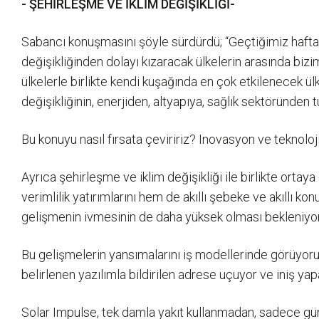
- ŞEHİRLEŞME VE İKLİM DEĞİŞİKLİĞİ-
Sabancı konuşmasını şöyle sürdürdü; “Geçtiğimiz haftala
değişikliğinden dolayı kızaracak ülkelerin arasında bizi
ülkelerle birlikte kendi kuşağında en çok etkilenecek ü
değişikliğinin, enerjiden, altyapıya, sağlık sektöründen
Bu konuyu nasıl fırsata çeviririz? Inovasyon ve teknolo
Ayrıca şehirleşme ve iklim değişikliği ile birlikte ortaya
verimlilik yatırımlarını hem de akıllı şebeke ve akıllı 
gelişmenin ivmesinin de daha yüksek olması bekleniyor
Bu gelişmelerin yansımalarını iş modellerinde görüyoru
belirlenen yazılımla bildirilen adrese uçuyor ve iniş y
Solar Impulse, tek damla yakıt kullanmadan, sadece gün