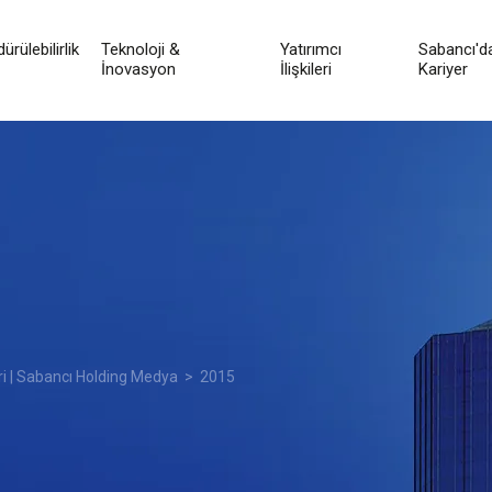
ürülebilirlik
Teknoloji &
Yatırımcı
Sabancı'd
İnovasyon
İlişkileri
Kariyer
ri | Sabancı Holding Medya
> 2015