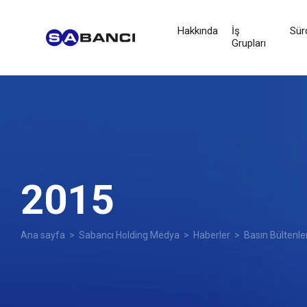
Hakkında
İş
Sürd
Grupları
2015
Ana sayfa
>
Sabancı Holding Medya
>
Haberler
>
Basın Bültenle