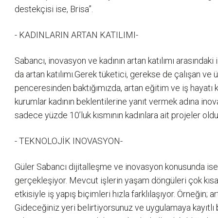
destekçisi ise, Brisa”.
- KADINLARIN ARTAN KATILIMI-
Sabancı, inovasyon ve kadının artan katılımı arasındaki 
da artan katılımı.Gerek tüketici, gerekse de çalışan v
penceresinden baktığımızda, artan eğitim ve iş hayatı kat
kurumlar kadının beklentilerine yanıt vermek adına ino
sadece yüzde 10’luk kısmının kadınlara ait projeler ol
- TEKNOLOJİK INOVASYON-
Güler Sabancı dijitalleşme ve inovasyon konusunda ise;
gerçekleşiyor. Mevcut işlerin yaşam döngüleri çok kısald
etkisiyle iş yapış biçimleri hızla farklılaşıyor. Örneğin
Gideceğiniz yeri belirtiyorsunuz ve uygulamaya kayıtlı b