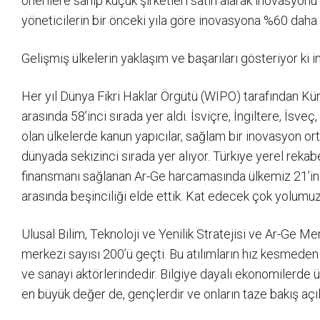
önerilere sahip küçük şirketleri satın alarak inovasyonu
yöneticilerin bir önceki yıla göre inovasyona %60 daha f
Gelişmiş ülkelerin yaklaşım ve başarıları gösteriyor ki
Her yıl Dünya Fikri Haklar Örgütü (WIPO) tarafından Kür
arasında 58’inci sırada yer aldı. İsviçre, İngiltere, İsv
olan ülkelerde kanun yapıcılar, sağlam bir inovasyon o
dünyada sekizinci sırada yer alıyor. Türkiye yerel rekab
finansmanı sağlanan Ar-Ge harcamasında ülkemiz 21’inci
arasında beşinciliği elde ettik. Kat edecek çok yolumuz 
Ulusal Bilim, Teknoloji ve Yenilik Stratejisi ve Ar-Ge
merkezi sayısı 200’ü geçti. Bu atılımların hız kesmed
ve sanayi aktörlerindedir. Bilgiye dayalı ekonomilerde ü
en büyük değer de, gençlerdir ve onların taze bakış açıla