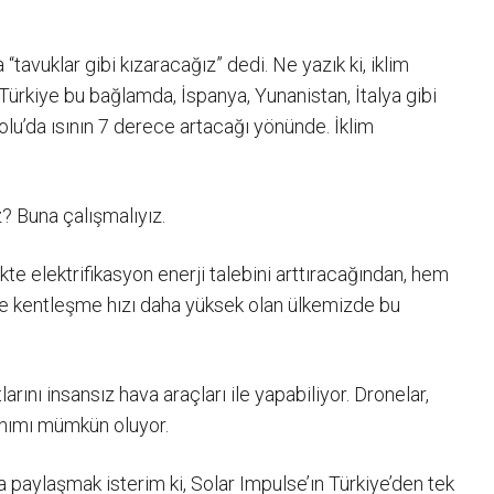
vuklar gibi kızaracağız” dedi. Ne yazık ki, iklim
 Türkiye bu bağlamda, İspanya, Yunanistan, İtalya gibi
lu’da ısının 7 derece artacağı yönünde. İklim
z? Buna çalışmalıyız.
ikte elektrifikasyon enerji talebini arttıracağından, hem
ç ve kentleşme hızı daha yüksek olan ülkemizde bu
nı insansız hava araçları ile yapabiliyor. Dronelar,
lınımı mümkün oluyor.
paylaşmak isterim ki, Solar Impulse’ın Türkiye’den tek