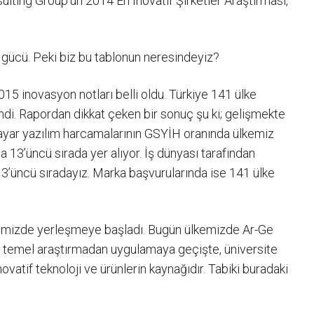
sulting Group’un 2014 En Inovatif Şirketler Araştırması,
i gücü. Peki biz bu tablonun neresindeyiz?
015 inovasyon notları belli oldu. Türkiye 141 ülke
lendi. Rapordan dikkat çeken bir sonuç şu ki; gelişmekte
isayar yazılım harcamalarının GSYİH oranında ülkemiz
 13’üncü sırada yer alıyor. İş dünyası tarafından
13’üncü sıradayız. Marka başvurularında ise 141 ülke
ülkemizde yerleşmeye başladı. Bugün ülkemizde Ar-Ge
l, temel araştırmadan uygulamaya geçişte, üniversite
ovatif teknoloji ve ürünlerin kaynağıdır. Tabiki buradaki