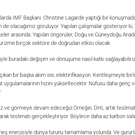
rda IMF Başkanı Christine Lagarde yaptığı bir konuşmada “ta
m de olacağımız görülüyor. Yapılan çalışmalar gösteriyor ki,
lkeler arasında. Yapılan öngörüler, Doğu ve Güneydoğu Anado
 turizme birçok sektöre de doğrudan etkisi olacak.
jiyle buradaki değişim ve dönüşüme nasıl katkı sağlayabiliri
 çıkan bir başka akım ise; elektirifikasyon. Kentleşmeyle birl
konut uygulamalarının hızını yükseltecektir. Nüfusu daha gen
.
z ve görmeye devam edeceğiz.Örneğin; DHL artık teslimatları
aparak teslimatı gerçekleştiriyor. Böylece daha az karbon sa
eş enerjisiyle dünya turunu tamamlama yolunda. Ve gururla 