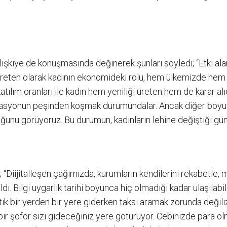
ilişkiye de konuşmasında değinerek şunları söyledi; “Etki ala
e üreten olarak kadının ekonomideki rolü, hem ülkemizde he
ılım oranları ile kadın hem yeniliği üreten hem de karar alıc
vasyonun peşinden koşmak durumundalar. Ancak diğer boyutuy
duğunu görüyoruz. Bu durumun, kadınların lehine değiştiği g
 “Diijitalleşen çağımızda, kurumların kendilerini rekabetle
ı. Bilgi uygarlık tarihi boyunca hiç olmadığı kadar ulaşılab
; artık bir yerden bir yere giderken taksi aramak zorunda deği
ir şoför sizi gideceğiniz yere götürüyor. Cebinizde para olm