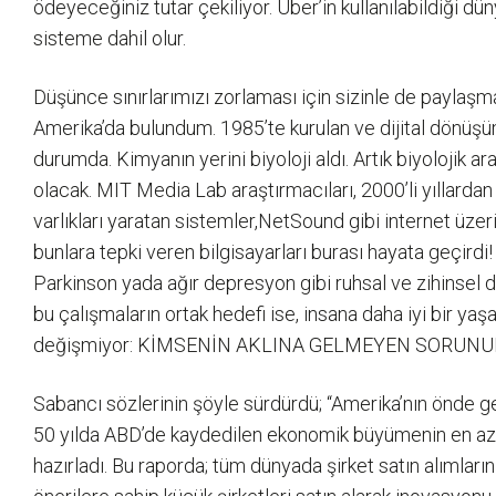
ödeyeceğiniz tutar çekiliyor. Uber’in kullanılabildiği d
sisteme dahil olur.
Düşünce sınırlarımızı zorlaması için sizinle de paylaşma
Amerika’da bulundum. 1985’te kurulan ve dijital dönüş
durumda. Kimyanın yerini biyoloji aldı. Artık biyolojik 
olacak. MIT Media Lab araştırmacıları, 2000’li yıllardan 
varlıkları yaratan sistemler,NetSound gibi internet üzer
bunlara tepki veren bilgisayarları burası hayata geçirdi!
Parkinson yada ağır depresyon gibi ruhsal ve zihinsel de
bu çalışmaların ortak hedefi ise, insana daha iyi bir ya
değişmiyor: KİMSENİN AKLINA GELMEYEN SORUNUN 
Sabancı sözlerinin şöyle sürdürdü; “Amerika’nın önde gel
50 yılda ABD’de kaydedilen ekonomik büyümenin en az y
hazırladı. Bu raporda; tüm dünyada şirket satın alımların