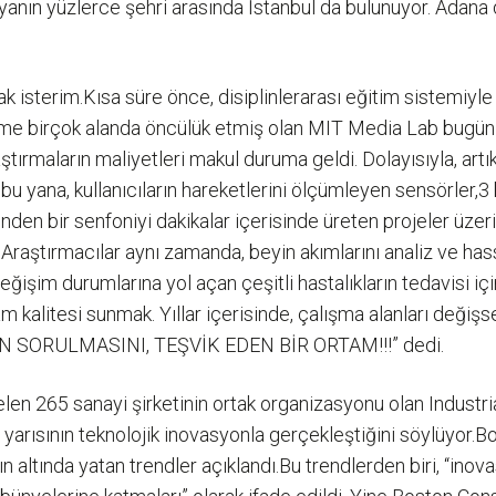
ünyanın yüzlerce şehri arasında İstanbul da bulunuyor. Adana 
k isterim.Kısa süre önce, disiplinlerarası eğitim sistemiyle
üme birçok alanda öncülük etmiş olan MIT Media Lab bugünl
araştırmaların maliyetleri makul duruma geldi. Dolayısıyla, a
bu yana, kullanıcıların hareketlerini ölçümleyen sensörler,3 
inden bir senfoniyi dakikalar içerisinde üreten projeler üzer
 Araştırmacılar aynı zamanda, beyin akımlarını analiz ve hass
ğişim durumlarına yol açan çeşitli hastalıkların tedavisi iç
şam kalitesi sunmak. Yıllar içerisinde, çalışma alanları deği
SORULMASINI, TEŞVİK EDEN BİR ORTAM!!!” dedi.
en 265 sanayi şirketinin ortak organizasyonu olan Industrial
arısının teknolojik inovasyonla gerçekleştiğini söylüyor.B
ın altında yatan trendler açıklandı.Bu trendlerden biri, “inov