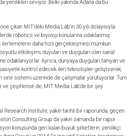
da yenilikleri seviyor. Belki yakında Adana da bu
 öne çıkan MIT’deki Media Lab’in 30.yılı dolayısıyla
erde robotics ve biyoloji konularına odaklanmış
rtık ilerlemelerin daha hızlı gerçekleşmesi mümkün
boyutlu etkileşimi, duyuları ve duyguları olan sanal
ine odaklanıyorlar. Ayrıca, dünyaya duyguları tanıyan ve
asiyetle kontrol edecek ileri teknolojiler geliştirerek;
in sinir sistemi üzerinde de çalışmalar yürütüyorlar. Tüm
şse ve çeşitlense de, MIT Media Lab’de bir şey
 Research Institute, yakın tarihli bir raporunda, geçen
oston Consulting Group da yakın zamanda bir rapor
asyon konusunda geri kalan büyük şirketlerin, yenilikçi