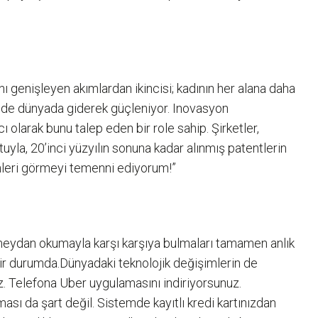
nı genişleyen akımlardan ikincisi; kadının her alana daha
m de dünyada giderek güçleniyor. Inovasyon
ı olarak bunu talep eden bir role sahip. Şirketler,
la, 20’inci yüzyılın sonuna kadar alınmış patentlerin
ünleri görmeyi temenni ediyorum!”
, meydan okumayla karşı karşıya bulmaları tamamen anlık
ilir durumda.Dünyadaki teknolojik değişimlerin de
liz. Telefona Uber uygulamasını indiriyorsunuz.
ası da şart değil. Sistemde kayıtlı kredi kartınızdan