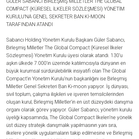
GÜLER SABANCI BİRLEŞMİŞ MİLLETLER THE GLOBAL
COMPACT (KÜRESEL İLKELER SÖZLEŞMESİ) YÖNETİM
KURULU'NA GENEL SEKRETER BAN Kİ-MOON
TARAFINDAN ATANDI
Sabancı Holding Yönetim Kurulu Başkanı Güler Sabancı,
Birleşmiş Milletler The Global Compact (Küresel İlkeler
Sözleşmesi) Yönetim Kurulu üyesi olarak atandı. 130'u
aşkın ülkede 7.000'in üzerinde katılımcısıyla dünyanın en
büyük kurumsal sürdürülebilirlik insiyatifi olan The Global
Compact'in Yönetim Kurulu'nun başkanlığını ise Birleşmiş
Milletler Genel Sekreteri Ban Ki-moon yapıyor. İş dünyası,
sivil toplum, çalışma ilişkileri ve işveren temsilcilerinden
oluşan kurul, Birleşmiş Milletler'in en üst düzeydeki danışma
organı olarak görev yapıyor. Güler Sabancı, yönetim kurulu
üyeliği kapsamında, The Global Compact İlkeleri'ne yönelik
üst düzey stratejik danışmalık yapılmasının yanı sıra,
ilkelere yönelik uygulamaların takip edilmesine ve Birleşmiş