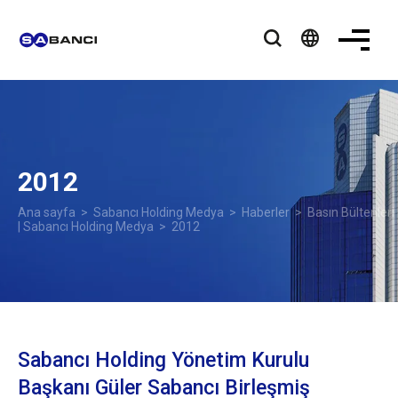
language
2012
Ana sayfa
>
Sabancı Holding Medya
>
Haberler
>
Basın Bültenleri
| Sabancı Holding Medya
> 2012
Sabancı Holding Yönetim Kurulu
Başkanı Güler Sabancı Birleşmiş