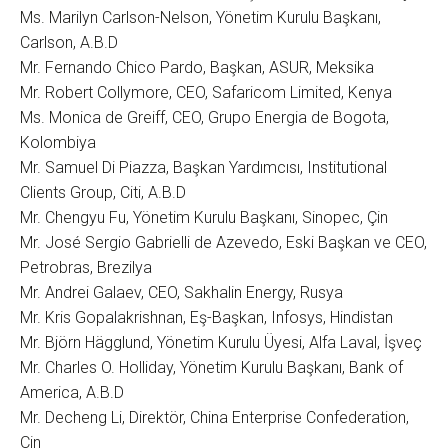
Ms. Marilyn Carlson-Nelson, Yönetim Kurulu Başkanı,
Carlson, A.B.D
Mr. Fernando Chico Pardo, Başkan, ASUR, Meksika
Mr. Robert Collymore, CEO, Safaricom Limited, Kenya
Ms. Monica de Greiff, CEO, Grupo Energia de Bogota,
Kolombiya
Mr. Samuel Di Piazza, Başkan Yardımcısı, Institutional
Clients Group, Citi, A.B.D
Mr. Chengyu Fu, Yönetim Kurulu Başkanı, Sinopec, Çin
Mr. José Sergio Gabrielli de Azevedo, Eski Başkan ve CEO,
Petrobras, Brezilya
Mr. Andrei Galaev, CEO, Sakhalin Energy, Rusya
Mr. Kris Gopalakrishnan, Eş-Başkan, Infosys, Hindistan
Mr. Björn Hägglund, Yönetim Kurulu Üyesi, Alfa Laval, İşveç
Mr. Charles O. Holliday, Yönetim Kurulu Başkanı, Bank of
America, A.B.D
Mr. Decheng Li, Direktör, China Enterprise Confederation,
Çin