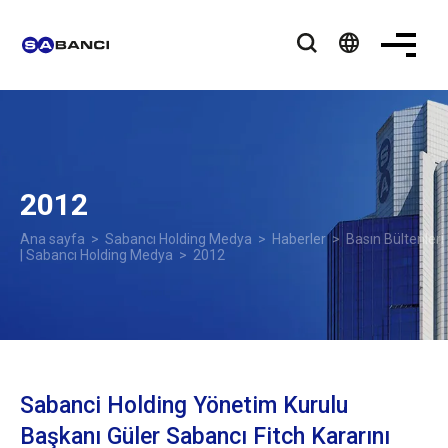
language
2012
Ana sayfa
>
Sabancı Holding Medya
>
Haberler
>
Basın Bültenleri
| Sabancı Holding Medya
> 2012
Sabanci Holding Yönetim Kurulu
Başkanı Güler Sabancı Fitch Kararını