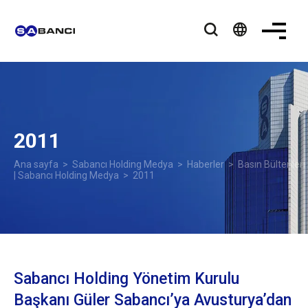
language
2011
Ana sayfa
>
Sabancı Holding Medya
>
Haberler
>
Basın Bültenleri
| Sabancı Holding Medya
> 2011
Sabancı Holding Yönetim Kurulu
Başkanı Güler Sabancı’ya Avusturya’dan