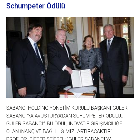
Schumpeter Ödülü
SABANCI HOLDİNG YÖNETİM KURULU BAŞKANI GÜLER
SABANCI'YA AVUSTURYA'DAN SCHUMPETER ÖDÜLÜ...
GÜLER SABANCI:" BU ÖDÜL, İNOVATİF GİRİŞİMCİLİĞE
OLAN İNANÇ VE BAĞLILIĞIMIZI ARTIRACAKTIR"
PROF. DR. DİETER STİEFEL: "GÜLER SABANCI'YA