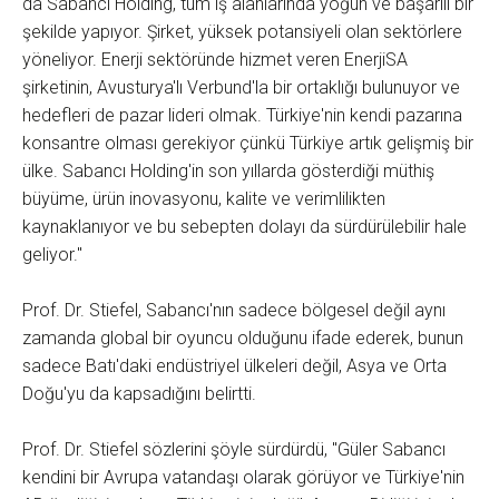
da Sabancı Holding, tüm iş alanlarında yoğun ve başarılı bir
şekilde yapıyor. Şirket, yüksek potansiyeli olan sektörlere
yöneliyor. Enerji sektöründe hizmet veren EnerjiSA
şirketinin, Avusturya'lı Verbund'la bir ortaklığı bulunuyor ve
hedefleri de pazar lideri olmak. Türkiye'nin kendi pazarına
konsantre olması gerekiyor çünkü Türkiye artık gelişmiş bir
ülke. Sabancı Holding'in son yıllarda gösterdiği müthiş
büyüme, ürün inovasyonu, kalite ve verimlilikten
kaynaklanıyor ve bu sebepten dolayı da sürdürülebilir hale
geliyor."
Prof. Dr. Stiefel, Sabancı'nın sadece bölgesel değil aynı
zamanda global bir oyuncu olduğunu ifade ederek, bunun
sadece Batı'daki endüstriyel ülkeleri değil, Asya ve Orta
Doğu'yu da kapsadığını belirtti.
Prof. Dr. Stiefel sözlerini şöyle sürdürdü, "Güler Sabancı
kendini bir Avrupa vatandaşı olarak görüyor ve Türkiye'nin