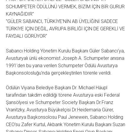
SCHUMPETER ÖDÜLÜNÜ VERMEK, BİZİM İÇİN BİR GURUR
KAYNAĞIDIR"
"GÜLER SABANCI, TÜRKİYE'NİN AB ÜYELİĞİNİ SADECE
TÜRKİYE İÇİN DEĞİL, AVRUPA BİRLİĞİ İÇİN DE GEREKLİ VE
FAYDALI GÖRÜYOR"
Sabancı Holding Yönetim Kurulu Başkanı Güler Sabancı'ya,
Avusturyalı ünlü ekonomist Joseph A. Schumpeter anısına
1991'den bu yana verilen Schumpeter Ödülü Avusturya
Başkonsolosluğu'nda gerçekleştirilen törenle verildi.
Ödülün Viyana Belediye Başkanı Dr. Michael Häupl
tarafından takdim edildiği törene Avusturya eski Federal
Şansölyesi ve Schumpeter Society Başkanı Dr.Franz
Vranitzky, Avusturya Büyükelçisi Dr.Heidemaria Gürer,
Avusturya Başkonsolosu Paul Jenewein, Sabancı Holding
CEO'su Zafer Kurtul, Akbank Yönetim Kurulu Başkanı Suzan
Sabancı Dinçer, Sabancı Holding Enerji Grup Başkanı