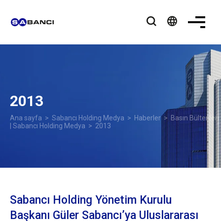
language
2013
Ana sayfa
>
Sabancı Holding Medya
>
Haberler
>
Basın Bültenleri
| Sabancı Holding Medya
> 2013
Sabancı Holding Yönetim Kurulu
Başkanı Güler Sabancı’ya Uluslararası