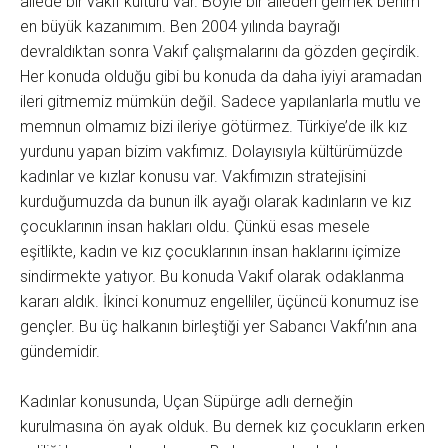
ailede bir vakıf kültürü var. Böyle bir aileden gelmek benim
en büyük kazanımım. Ben 2004 yılında bayrağı
devraldıktan sonra Vakıf çalışmalarını da gözden geçirdik.
Her konuda olduğu gibi bu konuda da daha iyiyi aramadan
ileri gitmemiz mümkün değil. Sadece yapılanlarla mutlu ve
memnun olmamız bizi ileriye götürmez. Türkiye’de ilk kız
yurdunu yapan bizim vakfımız. Dolayısıyla kültürümüzde
kadınlar ve kızlar konusu var. Vakfımızın stratejisini
kurduğumuzda da bunun ilk ayağı olarak kadınların ve kız
çocuklarının insan hakları oldu. Çünkü esas mesele
eşitlikte, kadın ve kız çocuklarının insan haklarını içimize
sindirmekte yatıyor. Bu konuda Vakıf olarak odaklanma
kararı aldık. İkinci konumuz engelliler, üçüncü konumuz ise
gençler. Bu üç halkanın birleştiği yer Sabancı Vakfı’nın ana
gündemidir.
Kadınlar konusunda, Uçan Süpürge adlı derneğin
kurulmasına ön ayak olduk. Bu dernek kız çocukların erken