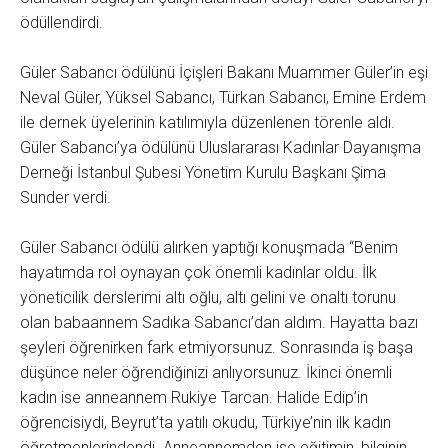
ödüllendirdi.
Güler Sabancı ödülünü İçişleri Bakanı Muammer Güler’in eşi
Neval Güler, Yüksel Sabancı, Türkan Sabancı, Emine Erdem
ile dernek üyelerinin katılımıyla düzenlenen törenle aldı.
Güler Sabancı’ya ödülünü Uluslararası Kadınlar Dayanışma
Derneği İstanbul Şubesi Yönetim Kurulu Başkanı Şima
Sunder verdi.
Güler Sabancı ödülü alırken yaptığı konuşmada “Benim
hayatımda rol oynayan çok önemli kadınlar oldu. İlk
yöneticilik derslerimi altı oğlu, altı gelini ve onaltı torunu
olan babaannem Sadıka Sabancı’dan aldım. Hayatta bazı
şeyleri öğrenirken fark etmiyorsunuz. Sonrasında iş başa
düşünce neler öğrendiğinizi anlıyorsunuz. İkinci önemli
kadın ise anneannem Rukiye Tarcan. Halide Edip’in
öğrencisiydi, Beyrut’ta yatılı okudu, Türkiye’nin ilk kadın
öğretmenlerindendi. Anneannemden ise eğitimin, bilginin