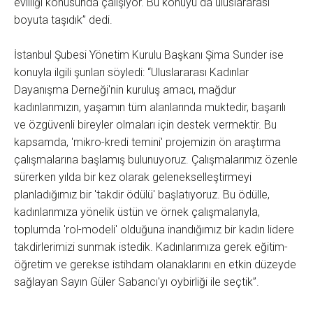
evliliği konusunda çalışıyor. Bu konuyu da uluslararası
boyuta taşıdık” dedi.
İstanbul Şubesi Yönetim Kurulu Başkanı Şima Sunder ise
konuyla ilgili şunları söyledi: “Uluslararası Kadınlar
Dayanışma Derneği'nin kuruluş amacı, mağdur
kadınlarımızın, yaşamın tüm alanlarında muktedir, başarılı
ve özgüvenli bireyler olmaları için destek vermektir. Bu
kapsamda, 'mikro-kredi temini' projemizin ön araştırma
çalışmalarına başlamış bulunuyoruz. Çalışmalarımız özenle
sürerken yılda bir kez olarak gelenekselleştirmeyi
planladığımız bir 'takdir ödülü' başlatıyoruz. Bu ödülle,
kadınlarımıza yönelik üstün ve örnek çalışmalarıyla,
toplumda 'rol-modeli' olduğuna inandığımız bir kadın lidere
takdirlerimizi sunmak istedik. Kadınlarımıza gerek eğitim-
öğretim ve gerekse istihdam olanaklarını en etkin düzeyde
sağlayan Sayın Güler Sabancı'yı oybirliği ile seçtik”.