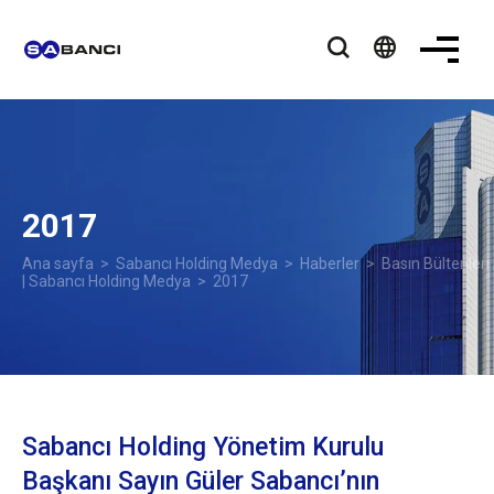
language
2017
Ana sayfa
>
Sabancı Holding Medya
>
Haberler
>
Basın Bültenleri
| Sabancı Holding Medya
> 2017
Sabancı Holding Yönetim Kurulu
Başkanı Sayın Güler Sabancı’nın