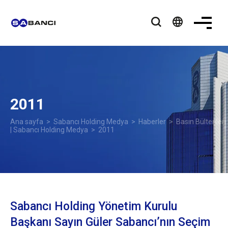
language
2011
Ana sayfa
>
Sabancı Holding Medya
>
Haberler
>
Basın Bültenleri
| Sabancı Holding Medya
> 2011
Sabancı Holding Yönetim Kurulu
Başkanı Sayın Güler Sabancı’nın Seçim