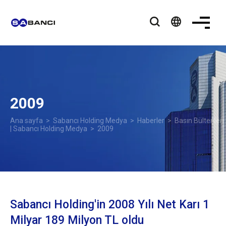
language
2009
Ana sayfa
>
Sabancı Holding Medya
>
Haberler
>
Basın Bültenleri
| Sabancı Holding Medya
> 2009
Sabancı Holding'in 2008 Yılı Net Karı 1
Milyar 189 Milyon TL oldu