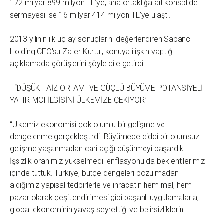
172 milyar 899 milyon TL’ye, ana ortaklığa ait konsolide
sermayesi ise 16 milyar 414 milyon TL’ye ulaştı.
2013 yılının ilk üç ay sonuçlarını değerlendiren Sabancı
Holding CEO'su Zafer Kurtul, konuya ilişkin yaptığı
açıklamada görüşlerini şöyle dile getirdi:
- “DÜŞÜK FAİZ ORTAMI VE GÜÇLÜ BÜYÜME POTANSİYELİ
YATIRIMCI İLGİSİNİ ÜLKEMİZE ÇEKİYOR” -
“Ülkemiz ekonomisi çok olumlu bir gelişme ve
dengelenme gerçekleştirdi. Büyümede ciddi bir olumsuz
gelişme yaşanmadan cari açığı düşürmeyi başardık.
İşsizlik oranımız yükselmedi, enflasyonu da beklentilerimiz
içinde tuttuk. Türkiye, bütçe dengeleri bozulmadan
aldığımız yapısal tedbirlerle ve ihracatın hem mal, hem
pazar olarak çeşitlendirilmesi gibi başarılı uygulamalarla,
global ekonominin yavaş seyrettiği ve belirsizliklerin