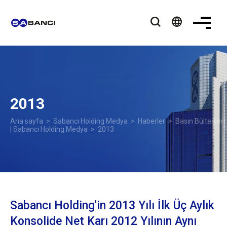
language
2013
Ana sayfa
>
Sabancı Holding Medya
>
Haberler
>
Basın Bültenleri
| Sabancı Holding Medya
> 2013
Sabancı Holding'in 2013 Yılı İlk Üç Aylık
Konsolide Net Karı 2012 Yılının Aynı