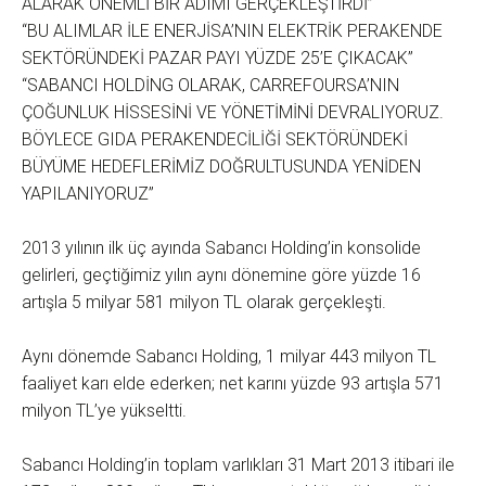
ALARAK ÖNEMLİ BİR ADIMI GERÇEKLEŞTİRDİ”
“BU ALIMLAR İLE ENERJİSA’NIN ELEKTRİK PERAKENDE
SEKTÖRÜNDEKİ PAZAR PAYI YÜZDE 25’E ÇIKACAK”
“SABANCI HOLDİNG OLARAK, CARREFOURSA’NIN
ÇOĞUNLUK HİSSESİNİ VE YÖNETİMİNİ DEVRALIYORUZ.
BÖYLECE GIDA PERAKENDECİLİĞİ SEKTÖRÜNDEKİ
BÜYÜME HEDEFLERİMİZ DOĞRULTUSUNDA YENİDEN
YAPILANIYORUZ”
2013 yılının ilk üç ayında Sabancı Holding’in konsolide
gelirleri, geçtiğimiz yılın aynı dönemine göre yüzde 16
artışla 5 milyar 581 milyon TL olarak gerçekleşti.
Aynı dönemde Sabancı Holding, 1 milyar 443 milyon TL
faaliyet karı elde ederken; net karını yüzde 93 artışla 571
milyon TL’ye yükseltti.
Sabancı Holding’in toplam varlıkları 31 Mart 2013 itibari ile