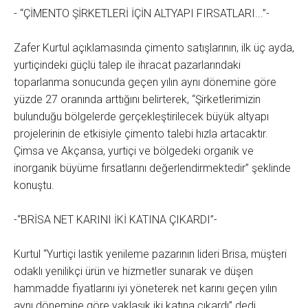
- “ÇİMENTO ŞİRKETLERİ İÇİN ALTYAPI FIRSATLARI...”-
Zafer Kurtul açıklamasında çimento satışlarının, ilk üç ayda,
yurtiçindeki güçlü talep ile ihracat pazarlarındaki
toparlanma sonucunda geçen yılın aynı dönemine göre
yüzde 27 oranında arttığını belirterek, “Şirketlerimizin
bulunduğu bölgelerde gerçekleştirilecek büyük altyapı
projelerinin de etkisiyle çimento talebi hızla artacaktır.
Çimsa ve Akçansa, yurtiçi ve bölgedeki organik ve
inorganik büyüme fırsatlarını değerlendirmektedir” şeklinde
konuştu.
-“BRİSA NET KARINI İKİ KATINA ÇIKARDI”-
Kurtul “Yurtiçi lastik yenileme pazarının lideri Brisa, müşteri
odaklı yenilikçi ürün ve hizmetler sunarak ve düşen
hammadde fiyatlarını iyi yöneterek net karını geçen yılın
aynı dönemine göre yaklaşık iki katına çıkardı” dedi.