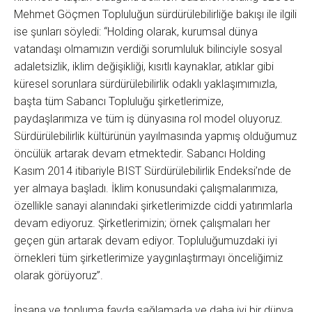
Mehmet Göçmen Topluluğun sürdürülebilirliğe bakışı ile ilgili
ise şunları söyledi: “Holding olarak, kurumsal dünya
vatandaşı olmamızın verdiği sorumluluk bilinciyle sosyal
adaletsizlik, iklim değişikliği, kısıtlı kaynaklar, atıklar gibi
küresel sorunlara sürdürülebilirlik odaklı yaklaşımımızla,
başta tüm Sabancı Topluluğu şirketlerimize,
paydaşlarımıza ve tüm iş dünyasına rol model oluyoruz.
Sürdürülebilirlik kültürünün yayılmasında yapmış olduğumuz
öncülük artarak devam etmektedir. Sabancı Holding
Kasım 2014 itibariyle BIST Sürdürülebilirlik Endeksi’nde de
yer almaya başladı. İklim konusundaki çalışmalarımıza,
özellikle sanayi alanındaki şirketlerimizde ciddi yatırımlarla
devam ediyoruz. Şirketlerimizin; örnek çalışmaları her
geçen gün artarak devam ediyor. Topluluğumuzdaki iyi
örnekleri tüm şirketlerimize yaygınlaştırmayı önceliğimiz
olarak görüyoruz”.
İnsana ve topluma fayda sağlamada ve daha iyi bir dünya