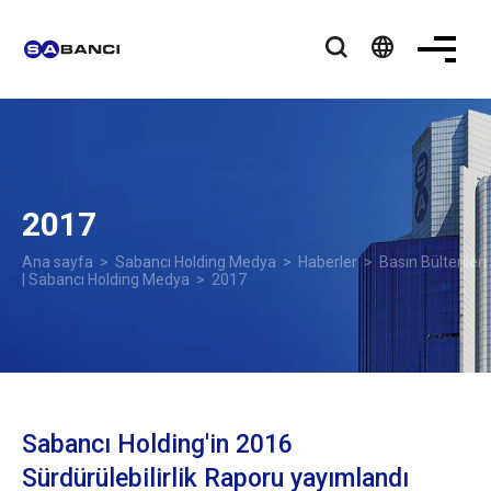
language
2017
Ana sayfa
>
Sabancı Holding Medya
>
Haberler
>
Basın Bültenleri
| Sabancı Holding Medya
> 2017
Sabancı Holding'in 2016
Sürdürülebilirlik Raporu yayımlandı