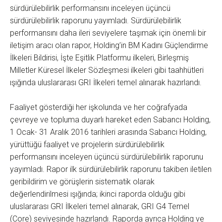
sürdürülebilirlik performansını inceleyen üçüncü
sürdürülebilirlik raporunu yayımladı. Sürdürülebilirlik
performansını daha ileri seviyelere taşımak için önemli bir
iletişim aracı olan rapor, Holding’in BM Kadını Güçlendirme
İlkeleri Bildirisi, İşte Eşitlik Platformu ilkeleri, Birleşmiş
Milletler Küresel İlkeler Sözleşmesi ilkeleri gibi taahhütleri
ışığında uluslararası GRI İlkeleri temel alınarak hazırlandı.
Faaliyet gösterdiği her işkolunda ve her coğrafyada
çevreye ve topluma duyarlı hareket eden Sabancı Holding,
1 Ocak- 31 Aralık 2016 tarihleri arasında Sabancı Holding,
yürüttüğü faaliyet ve projelerin sürdürülebilirlik
performansını inceleyen üçüncü sürdürülebilirlik raporunu
yayımladı. Rapor ilk sürdürülebilirlik raporunu takiben iletilen
geribildirim ve görüşlerin sistematik olarak
değerlendirilmesi ışığında; ikinci raporda olduğu gibi
uluslararası GRI İlkeleri temel alınarak, GRI G4 Temel
(Core) seviyesinde hazırlandı. Raporda ayrıca Holding ve