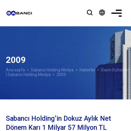
language
2009
Ana sayfa
>
Sabancı Holding Medya
>
Haberler
>
Basın Bültenleri
| Sabancı Holding Medya
> 2009
Sabancı Holding’in Dokuz Aylık Net
Dönem Karı 1 Milyar 57 Milyon TL