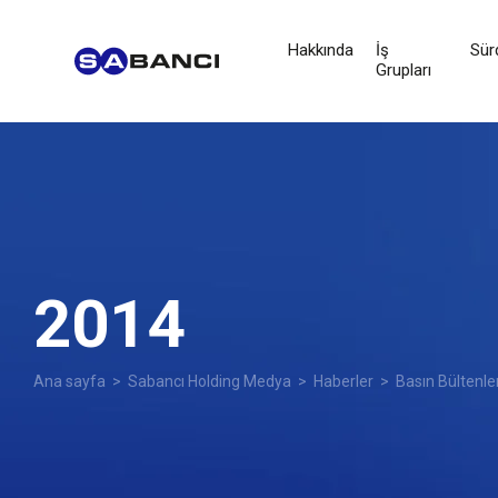
Hakkında
İş
Sürd
Grupları
2014
Ana sayfa
>
Sabancı Holding Medya
>
Haberler
>
Basın Bültenle