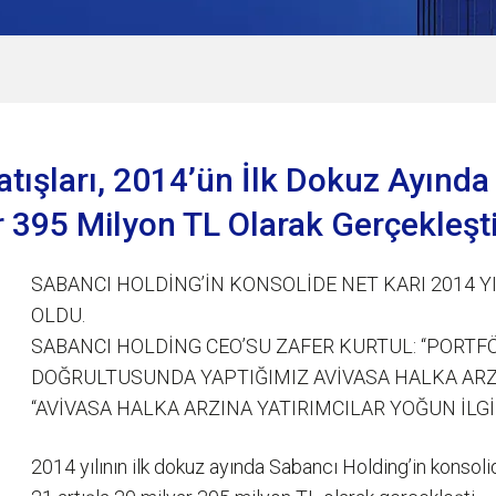
atışları, 2014’ün İlk Dokuz Ayınd
r 395 Milyon TL Olarak Gerçekleşt
SABANCI HOLDİNG’İN KONSOLİDE NET KARI 2014 YI
OLDU.
SABANCI HOLDİNG CEO’SU ZAFER KURTUL: “PORTF
DOĞRULTUSUNDA YAPTIĞIMIZ AVİVASA HALKA ARZ
“AVİVASA HALKA ARZINA YATIRIMCILAR YOĞUN İLGİ
2014 yılının ilk dokuz ayında Sabancı Holding’in konsoli