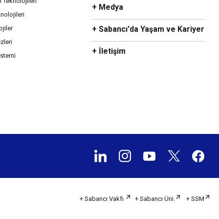
m Teknolojileri
+ Medya
olojileri
ojiler
+ Sabancı'da Yaşam ve Kariyer
zleri
+ İletişim
istemi
+ Sabancı Vakfı
+ Sabancı Üni.
+ SSM