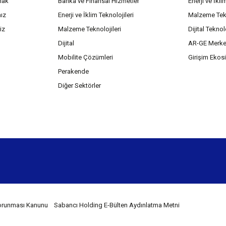
mak
Banka ve Finansal Hizmetler
Enerji ve İkli
mız
Enerji ve İklim Teknolojileri
Malzeme Tekn
iz
Malzeme Teknolojileri
Dijital Teknol
Dijital
AR-GE Merke
Mobilite Çözümleri
Girişim Ekos
Perakende
Diğer Sektörler
 Korunması Kanunu
Sabancı Holding E-Bülten Aydınlatma Metni