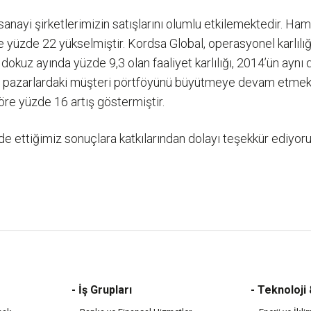
sanayi şirketlerimizin satışlarını olumlu etkilemektedir. Ha
öre yüzde 22 yükselmiştir. Kordsa Global, operasyonel karlılı
dokuz ayında yüzde 9,3 olan faaliyet karlılığı, 2014’ün ayn
 pazarlardaki müşteri pörtföyünü büyütmeye devam etmektedi
öre yüzde 16 artış göstermiştir.
de ettiğimiz sonuçlara katkılarından dolayı teşekkür ediyor
- İş Grupları
- Teknoloji