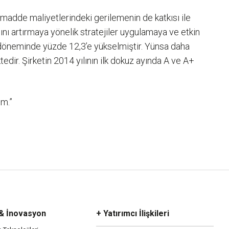
mmadde maliyetlerindeki gerilemenin de katkısı ile
ğını artırmaya yönelik stratejiler uygulamaya ve etkin
ı döneminde yüzde 12,3’e yükselmiştir. Yünsa daha
r. Şirketin 2014 yılının ilk dokuz ayında A ve A+
um.”
 & İnovasyon
+ Yatırımcı İlişkileri