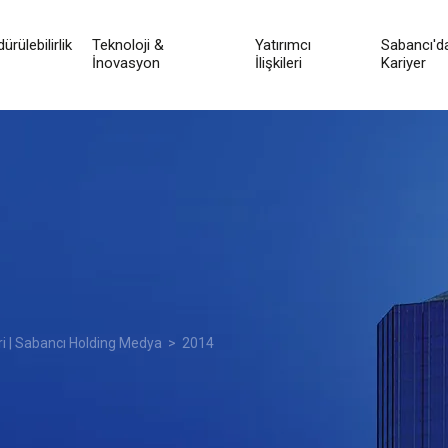
ürülebilirlik
Teknoloji &
Yatırımcı
Sabancı'd
İnovasyon
İlişkileri
Kariyer
ri | Sabancı Holding Medya
> 2014