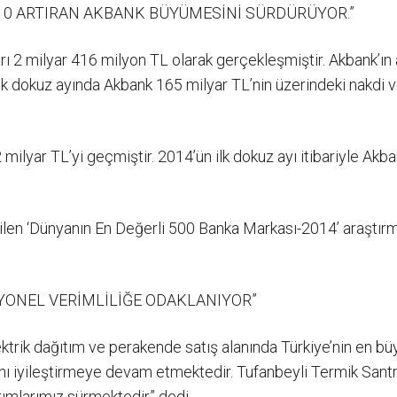
 10 ARTIRAN AKBANK BÜYÜMESİNİ SÜRDÜRÜYOR.”
arı 2 milyar 416 milyon TL olarak gerçekleşmiştir. Akbank’ın
lk dokuz ayında Akbank 165 milyar TL’nin üzerindeki nakdi v
ilyar TL’yi geçmiştir. 2014’ün ilk dokuz ayı itibariyle Akba
rilen ‘Dünyanın En Değerli 500 Banka Markası-2014’ araştırm
SYONEL VERİMLİLİĞE ODAKLANIYOR”
lektrik dağıtım ve perakende satış alanında Türkiye’nin en büy
ılığını iyileştirmeye devam etmektedir. Tufanbeyli Termik San
rımlarımız sürmektedir” dedi.