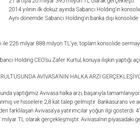
21 artışla 20 milyar 395 milyon TL olarak gerçekleşti.
2014 yılının ilk dokuz ayında Sabancı Holding’in konsoli
Aynı dönemde Sabancı Holding’in banka dışı konsolide 
ari ile 226 milyar 888 milyon TL’ye, toplam konsolide sermay
bancı Holding CEO'su Zafer Kurtul, konuya ilişkin yaptığı açı
ĞRULTUSUNDA AVİVASA’NIN HALKA ARZI GERÇEKLEŞİY
sunda yaptığımız Avivasa halka arzı, başarıyla tamamlanıyor.
nmış ve hisselere 2,8 kat talep gelmiştir. Bankasürans ve a
nden farklılaşan Avivasa’ya yatırımcılar yoğun ilgi gösterdi. 4
 milyar TL olarak gerçekleşmiştir. Avivasa’nın piyasadaki g