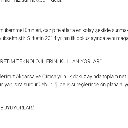
mükemmel ürünleri, cazip fiyatlarla en kolay şekilde sunmakt
yükselmiştir. Şirketin 2014 yılının ilk dokuz ayında aynı m
ÜRETİM TEKNOLOJİLERİNİ KULLANIYORLAR.”
tlerimiz Akçansa ve Çimsa yılın ilk dokuz ayında toplam net 
ın yanı sıra sürdürülebilirliği de iş süreçlerinde ön plana alı
 BÜYÜYORLAR.”