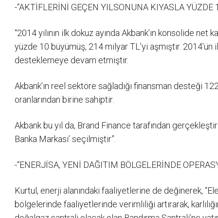
-“AKTİFLERİNİ GEÇEN YILSONUNA KIYASLA YÜZDE
“2014 yılının ilk dokuz ayında Akbank’ın konsolide net k
yüzde 10 büyümüş, 214 milyar TL’yi aşmıştır. 2014’ün i
desteklemeye devam etmiştir.
Akbank’ın reel sektöre sağladığı finansman desteği 122 m
oranlarından birine sahiptir.
Akbank bu yıl da, Brand Finance tarafından gerçekleşti
Banka Markası’ seçilmiştir”.
-“ENERJİSA, YENİ DAĞITIM BÖLGELERİNDE OPERA
Kurtul, enerji alanındaki faaliyetlerine de değinerek, “E
bölgelerinde faaliyetlerinde verimliliği artırarak, karl
doğalgaz santrali olacak olan Bandırma Santrali’ne yatı