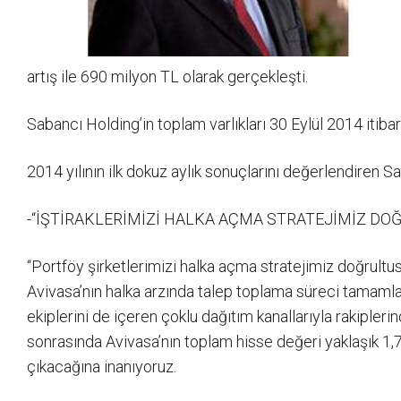
artış ile 690 milyon TL olarak gerçekleşti.
Sabancı Holding’in toplam varlıkları 30 Eylül 2014 itib
2014 yılının ilk dokuz aylık sonuçlarını değerlendiren Sa
-“İŞTİRAKLERİMİZİ HALKA AÇMA STRATEJİMİZ DO
“Portföy şirketlerimizi halka açma stratejimiz doğrultu
Avivasa’nın halka arzında talep toplama süreci tamamla
ekiplerini de içeren çoklu dağıtım kanallarıyla rakipleri
sonrasında Avivasa’nın toplam hisse değeri yaklaşık 1,7
çıkacağına inanıyoruz.